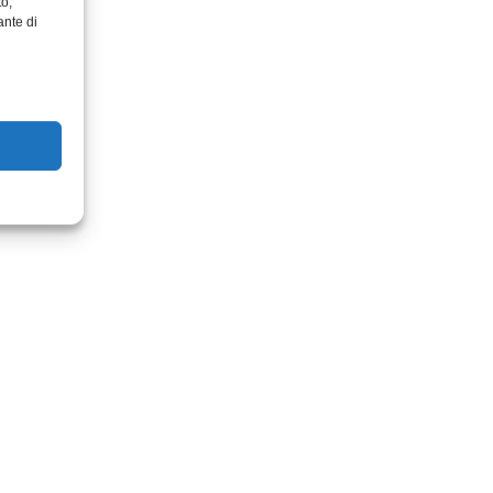
to,
ante di