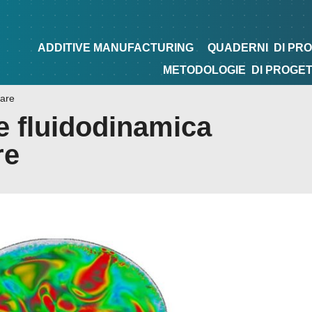
NG
QUADERNI
DI PROGETTAZIONE
TIPS&TRICKS
ADDITIVE MANUFACTURING
QUADERNI
DI PR
METODOLOGIE
DI PROGE
tare
e fluidodinamica
re