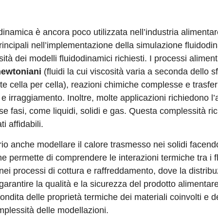
dinamica è ancora poco utilizzata nell’industria alimenta
principali nell’implementazione della simulazione fluidod
tà dei modelli fluidodinamici richiesti. I processi aliment
newtoniani
(fluidi la cui viscosità varia a seconda dello s
te cella per cella), reazioni chimiche complesse e trasfer
irraggiamento. Inoltre, molte applicazioni richiedono l’a
 fasi, come liquidi, solidi e gas. Questa complessità ri
i affidabili.
io anche modellare il calore trasmesso nei solidi facend
he permette di comprendere le interazioni termiche tra i fl
nei processi di cottura e raffreddamento, dove la distrib
arantire la qualità e la sicurezza del prodotto alimentar
ita delle proprietà termiche dei materiali coinvolti e d
plessità delle modellazioni.