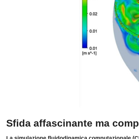
Sfida affascinante ma comp
La simulazione fluidodinamica computazionale (CF