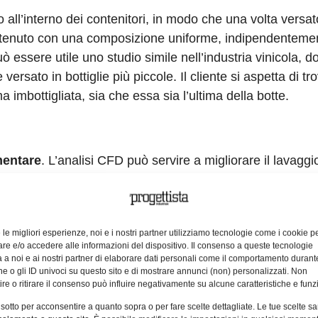
do all’interno dei contenitori, in modo che una volta versat
ontenuto con una composizione uniforme, indipendenteme
essere utile uno studio simile nell’industria vinicola, do
 versato in bottiglie più piccole. Il cliente si aspetta di tr
a imbottigliata, sia che essa sia l’ultima della botte.
mentare
. L’analisi CFD può servire a migliorare il lavaggi
ne a quelle fasi dove il contenitore è utilizzato per la la
lussi d’aria può essere utilizzata per identificare potenziali 
ione di prodotti diversi nello stesso sito produttivo.
e le migliori esperienze, noi e i nostri partner utilizziamo tecnologie come i cookie p
 per studiare meglio il comportamento di gas esplosivi (p
e e/o accedere alle informazioni del dispositivo. Il consenso a queste tecnologie
 a noi e ai nostri partner di elaborare dati personali come il comportamento durant
one dei requisiti della direttiva ATEX, che risulta essere
e o gli ID univoci su questo sito e di mostrare annunci (non) personalizzati. Non
re o ritirare il consenso può influire negativamente su alcune caratteristiche e funzi
 sotto per acconsentire a quanto sopra o per fare scelte dettagliate. Le tue scelte s