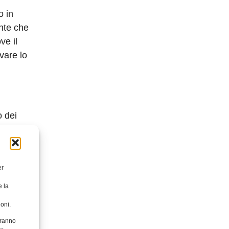
o in
nte che
ve il
ovare lo
o dei
vorazione
punti
er
ensiamo
e la
oni.
aranno