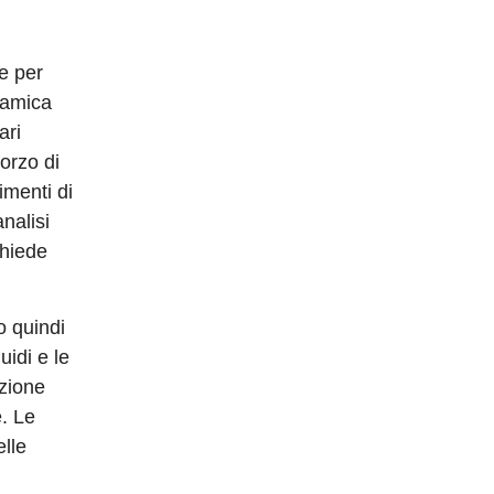
re per
inamica
ari
forzo di
imenti di
nalisi
chiede
o quindi
uidi e le
uzione
e. Le
elle