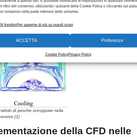
solamente a questo sito. È possibile modificare le impostazioni in qualsiasi momen
l ritiro del consenso, utilizzando i pulsanti della Cookie Policy o cliccando sul puls
el consenso nella parte inferiore dello schermo.
6 fornitori
Per saperne di più su questi scopi
ACCETTA
Preferenze
Cookie Policy
Privacy Policy
rattolo di pesche sciroppate nella
cessivo (1)
plementazione della CFD nelle