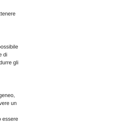
ottenere
ossibile
e di
durre gli
ogeneo,
avere un
o essere