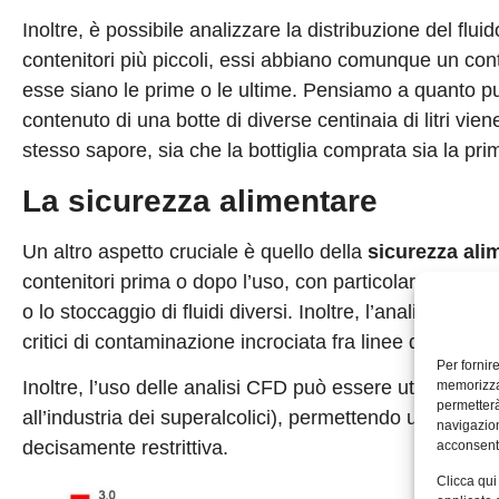
Inoltre, è possibile analizzare la distribuzione del flui
contenitori più piccoli, essi abbiano comunque un c
esse siano le prime o le ultime. Pensiamo a quanto può 
contenuto di una botte di diverse centinaia di litri viene
stesso sapore, sia che la bottiglia comprata sia la prim
La sicurezza alimentare
Un altro aspetto cruciale è quello della
sicurezza ali
contenitori prima o dopo l’uso, con particolare attenzio
o lo stoccaggio di fluidi diversi. Inoltre, l’analisi dei f
critici di contaminazione incrociata fra linee di lavoraz
Per fornir
Inoltre, l’uso delle analisi CFD può essere utilizzato
memorizzar
permetterà
all’industria dei superalcolici), permettendo una riduzi
navigazion
decisamente restrittiva.
acconsenti
Clicca qui