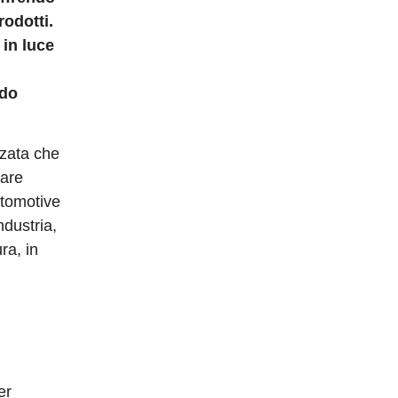
rodotti.
 in luce
ndo
zata che
ware
automotive
industria,
ra, in
er