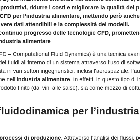
produttivi, ridurre i costi e migliorare la qualità dei p
 CFD per l’industria alimentare, mettendo però anche
avere dati attendibili e la complessità dei modelli.
n continuo progresso delle tecnologie CFD, promette
industria alimentare
D – Computational Fluid Dynamics) è una tecnica avan
 fluidi all’interno di un sistema attraverso l’uso di soft
 in vari settori ingegneristici, inclusi l’aerospaziale, l’
e nell’
industria alimentare
. In effetti, in questo tipo di 
odotto finito (dai vini alle salse), sia come mezzo di cottu
fluidodinamica per l’industria
processi di produzione
. Attraverso l’analisi dei flussi, p