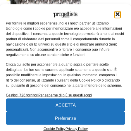
Per fornire le migliori esperienze, noi e i nostri partner utilizziamo
tecnologie come i cookie per memorizzare e/o accedere alle informazioni
del dispositivo. Il consenso a queste tecnologie permetterà a noi e ai nostri
Immagine 7. Particolare delle barre di taglio
partner di elaborare dati personali come il comportamento durante la
primarie e secondarie del trituratore ad albero
navigazione o gli ID univoci su questo sito e di mostrare annunci (non)
singolo QR 1400 (fonte: https://www.epo.org).
personalizzati. Non acconsentire o ritirare il consenso può influire
negativamente su alcune caratteristiche e funzioni.
Macchine per la
Clicca qui sotto per acconsentire a quanto sopra o per fare scelte
triturazione a due alberi
dettagliate. Le tue scelte saranno applicate solamente a questo sito. È
possibile modificare le impostazioni in qualsiasi momento, compreso il
di taglio
ritiro del consenso, utilizzando i pulsanti della Cookie Policy o cliccando
sul pulsante di gestione del consenso nella parte inferiore dello schermo.
La tipologia di macchina
Gestisci 726 fornitori
Per saperne di più su questi scopi
descritta nel paragrafo
precedente è tipica in
ACCETTA
quelle applicazioni che
Preferenze
prevedono alte velocità di
triturazione. Una macchina
Cookie Policy
Privacy Policy