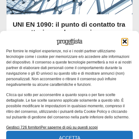
UNI EN 1090: il punto di contatto tra
progettazione ed esecuzione
Molte non conformità nascono da informazioni incomplete
o ambigue negli elaborati progettuali. nella seconda parte
Per fornire le migliori esperienze, noi e i nostri partner utilizziamo
dell’approfondimento inaugurato un mese fa ci
tecnologie come i cookie per memorizzare e/o accedere alle informazioni
concentriamo su un’analisi delle responsabilità tecniche
del dispositivo. Il consenso a queste tecnologie permetterà a noi e ai nostri
partner di elaborare dati personali come il comportamento durante la
che collegano progettista, officina e coordinatore di
navigazione o gli ID univoci su questo sito e di mostrare annunci (non)
saldatura. Una quota rilevante delle non
personalizzati. Non acconsentire o ritirare il consenso può influire
negativamente su alcune caratteristiche e funzioni.
Emanuela Bianchi
24/07/2026
Clicca qui sotto per acconsentire a quanto sopra o per fare scelte
dettagliate. Le tue scelte saranno applicate solamente a questo sito. È
possibile modificare le impostazioni in qualsiasi momento, compreso il
ritiro del consenso, utilizzando i pulsanti della Cookie Policy o cliccando
CONTENUTI SPONSORIZZATI
sul pulsante di gestione del consenso nella parte inferiore dello schermo.
Gestisci 726 fornitori
Per saperne di più su questi scopi
ACCETTA