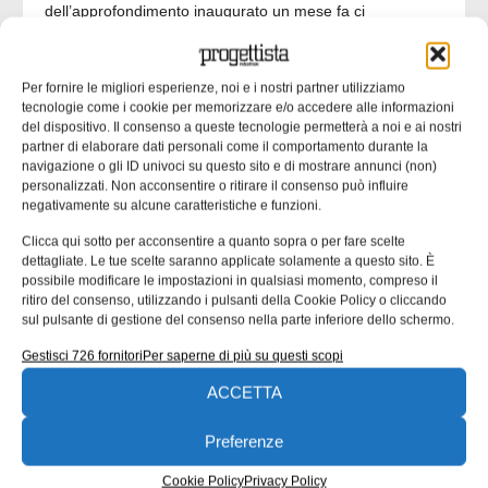
dell’approfondimento inaugurato un mese fa ci
concentriamo su un’analisi delle responsabilità tecniche
che collegano progettista, officina e coordinatore di
saldatura. Una quota rilevante delle non
Per fornire le migliori esperienze, noi e i nostri partner utilizziamo
tecnologie come i cookie per memorizzare e/o accedere alle informazioni
Emanuela Bianchi
24/07/2026
del dispositivo. Il consenso a queste tecnologie permetterà a noi e ai nostri
partner di elaborare dati personali come il comportamento durante la
navigazione o gli ID univoci su questo sito e di mostrare annunci (non)
personalizzati. Non acconsentire o ritirare il consenso può influire
negativamente su alcune caratteristiche e funzioni.
CONTENUTI SPONSORIZZATI
Clicca qui sotto per acconsentire a quanto sopra o per fare scelte
dettagliate. Le tue scelte saranno applicate solamente a questo sito. È
possibile modificare le impostazioni in qualsiasi momento, compreso il
ritiro del consenso, utilizzando i pulsanti della Cookie Policy o cliccando
sul pulsante di gestione del consenso nella parte inferiore dello schermo.
Gestisci 726 fornitori
Per saperne di più su questi scopi
ACCETTA
Preferenze
contenuto sponsorizzato
Cookie Policy
Privacy Policy