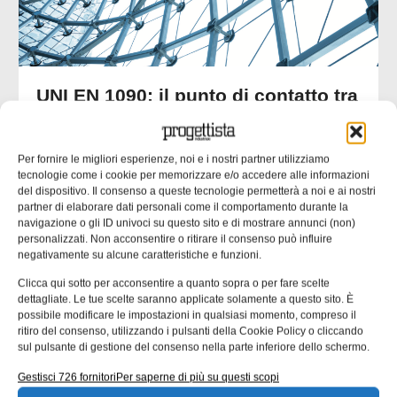
UNI EN 1090: il punto di contatto tra
progettazione ed esecuzione
Molte non conformità nascono da informazioni incomplete
Per fornire le migliori esperienze, noi e i nostri partner utilizziamo
o ambigue negli elaborati progettuali. nella seconda parte
tecnologie come i cookie per memorizzare e/o accedere alle informazioni
dell’approfondimento inaugurato un mese fa ci
del dispositivo. Il consenso a queste tecnologie permetterà a noi e ai nostri
concentriamo su un’analisi delle responsabilità tecniche
partner di elaborare dati personali come il comportamento durante la
che collegano progettista, officina e coordinatore di
navigazione o gli ID univoci su questo sito e di mostrare annunci (non)
saldatura. Una quota rilevante delle non
personalizzati. Non acconsentire o ritirare il consenso può influire
negativamente su alcune caratteristiche e funzioni.
Emanuela Bianchi
24/07/2026
Clicca qui sotto per acconsentire a quanto sopra o per fare scelte
dettagliate. Le tue scelte saranno applicate solamente a questo sito. È
possibile modificare le impostazioni in qualsiasi momento, compreso il
ritiro del consenso, utilizzando i pulsanti della Cookie Policy o cliccando
sul pulsante di gestione del consenso nella parte inferiore dello schermo.
CONTENUTI SPONSORIZZATI
Gestisci 726 fornitori
Per saperne di più su questi scopi