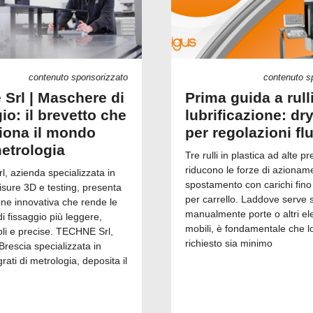
contenuto sponsorizzato
contenuto s
 Srl | Maschere di
Prima guida a rull
io: il brevetto che
lubrificazione: dry
ziona il mondo
per regolazioni fl
metrologia
Tre rulli in plastica ad alte pr
riducono le forze di azionam
, azienda specializzata in
spostamento con carichi fino
isure 3D e testing, presenta
per carrello. Laddove serve 
one innovativa che rende le
manualmente porte o altri el
 fissaggio più leggere,
mobili, è fondamentale che l
i e precise. TECHNE Srl,
richiesto sia minimo
Brescia specializzata in
grati di metrologia, deposita il