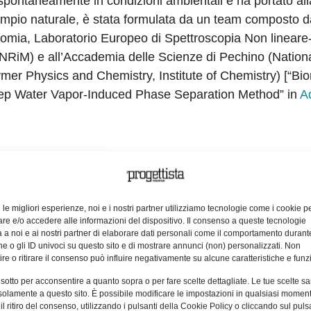
 spontaneamente in condizioni ambientali e ha portato all
esempio naturale, è stata formulata da un team composto 
ronomia, Laboratorio Europeo di Spettroscopia Non linear
(INRiM) e all’Accademia delle Scienze di Pechino (Nation
mer Physics and Chemistry, Institute of Chemistry) [“Bi
Step Water Vapor-Induced Phase Separation Method” in
A
 composto da un polimero chiamato chitina, anche per il
stirene – più comunemente detto polistirolo e conosciuto d
icercatori è ottenuta a temperatura ambiente in un’atmosf
e le migliori esperienze, noi e i nostri partner utilizziamo tecnologie come i cookie p
e e/o accedere alle informazioni del dispositivo. Il consenso a queste tecnologie
razione di fase”, cioè la separazione che avviene
 a noi e ai nostri partner di elaborare dati personali come il comportamento durant
 e acqua. “Per capire meglio – spiegano i componenti Uni
e o gli ID univoci su questo sito e di mostrare annunci (non) personalizzati. Non
re o ritirare il consenso può influire negativamente su alcune caratteristiche e funzi
e utile pensare all’esempio di un semplice miscuglio fr
 sotto per acconsentire a quanto sopra o per fare scelte dettagliate. Le tue scelte s
to che subito dopo averli mescolati, l’olio forma delle goc
solamente a questo sito. È possibile modificare le impostazioni in qualsiasi momen
ono insieme, separando di nuovo completamente l’acqua e 
l ritiro del consenso, utilizzando i pulsanti della Cookie Policy o cliccando sul puls