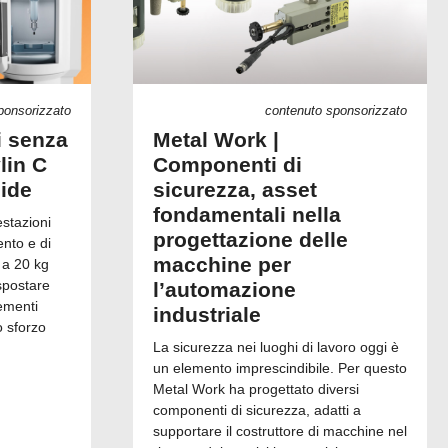
ponsorizzato
contenuto sponsorizzato
i senza
Metal Work |
lin C
Componenti di
uide
sicurezza, asset
fondamentali nella
estazioni
progettazione delle
ento e di
macchine per
 a 20 kg
spostare
l’automazione
ementi
industriale
o sforzo
La sicurezza nei luoghi di lavoro oggi è
un elemento imprescindibile. Per questo
Metal Work ha progettato diversi
componenti di sicurezza, adatti a
supportare il costruttore di macchine nel