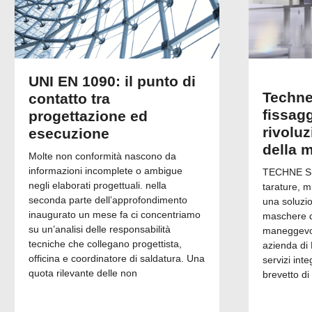
UNI EN 1090: il punto di
Techne
contatto tra
fissagg
progettazione ed
rivolu
esecuzione
della 
Molte non conformità nascono da
informazioni incomplete o ambigue
TECHNE Srl
negli elaborati progettuali. nella
tarature, m
seconda parte dell’approfondimento
una soluzi
inaugurato un mese fa ci concentriamo
maschere di
su un’analisi delle responsabilità
maneggevol
tecniche che collegano progettista,
azienda di 
officina e coordinatore di saldatura. Una
servizi inte
quota rilevante delle non
brevetto di