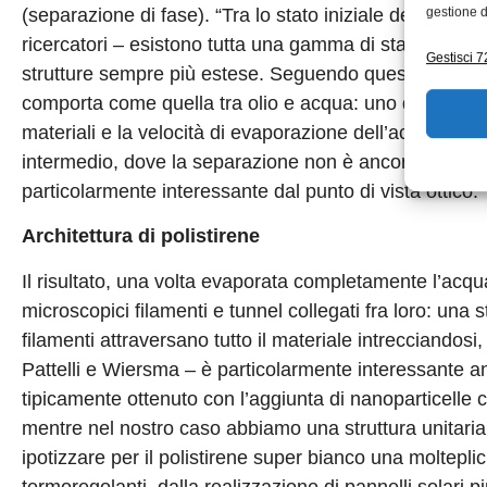
gestione d
(separazione di fase). “Tra lo stato iniziale della mis
ricercatori – esistono tutta una gamma di stati interme
Gestisci 72
strutture sempre più estese. Seguendo questo esempio
comporta come quella tra olio e acqua: uno dei risultati
materiali e la velocità di evaporazione dell’acqua per f
intermedio, dove la separazione non è ancora avvenu
particolarmente interessante dal punto di vista ottico.”
Architettura di polistirene
Il risultato, una volta evaporata completamente l’acqu
microscopici filamenti e tunnel collegati fra loro: una s
filamenti attraversano tutto il materiale intrecciandos
Pattelli e Wiersma – è particolarmente interessante anc
tipicamente ottenuto con l’aggiunta di nanoparticelle 
mentre nel nostro caso abbiamo una struttura unitaria
ipotizzare per il polistirene super bianco una molteplici
termoregolanti, dalla realizzazione di pannelli solari più e