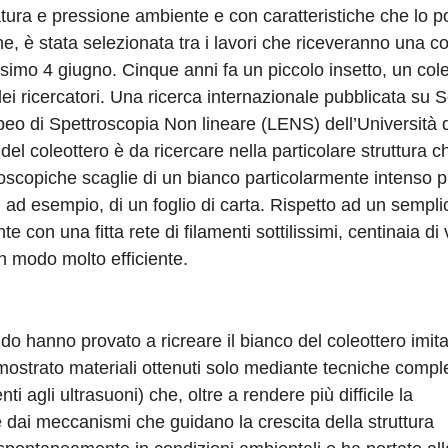
ratura e pressione ambiente e con caratteristiche che lo 
line, è stata selezionata tra i lavori che riceveranno una c
imo 4 giugno. Cinque anni fa un piccolo insetto, un cole
i ricercatori. Una ricerca internazionale pubblicata su Sc
peo di Spettroscopia Non lineare (LENS) dell’Università 
del coleottero è da ricercare nella particolare struttura c
icroscopiche scaglie di un bianco particolarmente intenso p
d esempio, di un foglio di carta. Rispetto ad un semplic
e con una fitta rete di filamenti sottilissimi, centinaia di 
 in modo molto efficiente.
ondo hanno provato a ricreare il bianco del coleottero imi
no mostrato materiali ottenuti solo mediante tecniche comp
 agli ultrasuoni) che, oltre a rendere più difficile la
 dai meccanismi che guidano la crescita della struttura