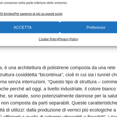
el consenso nella parte inferiore dello schermo.
cela e quello finale completamente separato – continuano 
di in cui le perline di olio cominciano a fondersi formando
6 fornitori
Per saperne di più su questi scopi
, potremmo dire che la miscela tra acqua e polistirene 
 della ricerca è stato quello di riuscire a regolare le dos
ACCETTA
Preferenze
ar sì che il processo di separazione di fase si arresti ad 
ta completamente e le due fasi formano una struttura
Cookie Policy
Privacy Policy
a, è una architettura di polistirene composta da una rete 
truttura cosiddetta “bicontinua”, cioè in cui sia i tunnel ch
i, ma senza interruzioni. “Questo tipo di struttura – comm
he perché ad oggi, a livello industriale, il colore bianco
che, se inalate, sono potenzialmente dannose per la salu
 non composta da parti separabili. Queste caratteristich
tà di utilizzi: dalla produzione di vernici più ecologiche a
fficienti a quella di schermi ultrasottili e flessibili”. I ric