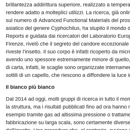
brillantezza addirittura superiore, realizzato a tempe
rendere adatto a molteplici utilizzi. La ricerca, già on
sul numero di Advanced Functional Materials del pross
asiatico del genere Cyphochilus, ha stupito il mondo de
Reports e guidata dai ricercatori del Laboratorio Euro
Firenze, rivelò che il segreto del candore eccezionale 
riveste l’insetto. Il suo corpo è infatti ricoperto da m
avendo uno spessore estremamente minore di quello, a
di carta, infatti, le scaglie sono organizzate internament
sottili di un capello, che riescono a diffondere la luce
Il bianco più bianco
Dal 2014 ad oggi, molti gruppi di ricerca in tutto il m
la struttura, ma i risultati pubblicati fino ad ora han
esempio tramite gas ad altissima pressione o trattamenti
fabbricazione su larga scala, sono certamente diverse