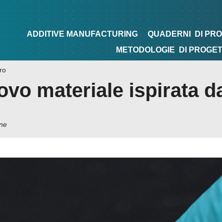
NG
QUADERNI
DI PROGETTAZIONE
TIPS&TRICKS
ADDITIVE MANUFACTURING
QUADERNI
DI PR
METODOLOGIE
DI PROGE
ro
ovo materiale ispirata d
ne