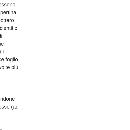
possono
opertina
ottero
ientific
di
he
ur
e foglio
volte più
tandone
lesse (ad