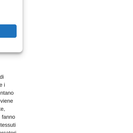
i
 via via
si
i dei due
uno stato
di
e i
entano
 viene
te,
e fanno
 tessuti
ercatori