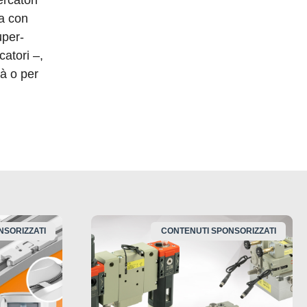
la con
uper-
atori –,
tà o per
NSORIZZATI
CONTENUTI SPONSORIZZATI