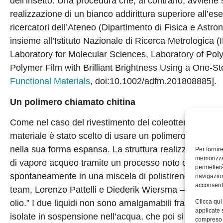
dell’insetto. Una procedura che, al contrario, avviene
realizzazione di un bianco addirittura superiore all’
ricercatori dell’Ateneo (Dipartimento di Fisica e Ast
insieme all’Istituto Nazionale di Ricerca Metrologica 
Laboratory for Molecular Sciences, Laboratory of Poly
Polymer Film with Brilliant Brightness Using a One-
Functional Materials
, doi:10.1002/adfm.201808885].
Un polimero chiamato chitina
Come nel caso del rivestimento del coleottero, che è
materiale è stato scelto di usare un polimero – il poli
nella sua forma espansa. La struttura realizzata dai r
Per fornir
memorizzar
di vapore acqueo tramite un processo noto come “sepa
permetterà
spontaneamente in una miscela di polistirene dissolto
navigazion
acconsenti
team, Lorenzo Pattelli e Diederik Wiersma – può esser
Clicca qui
olio.” I due liquidi non sono amalgamabili fra loro, tan
applicate 
isolate in sospensione nell’acqua, che poi si riunisc
compreso i