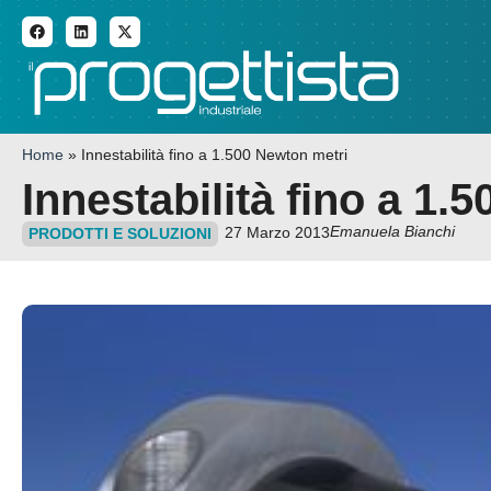
ADDITIVE MANUFACTURI
Home
»
Innestabilità fino a 1.500 Newton metri
Innestabilità fino a 1.
Emanuela Bianchi
27 Marzo 2013
PRODOTTI E SOLUZIONI