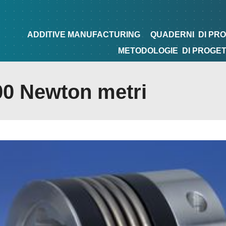
NG
QUADERNI
DI PROGETTAZIONE
TIPS&TRICKS
ADDITIVE MANUFACTURING
QUADERNI
DI PR
METODOLOGIE
DI PROGE
500 Newton metri