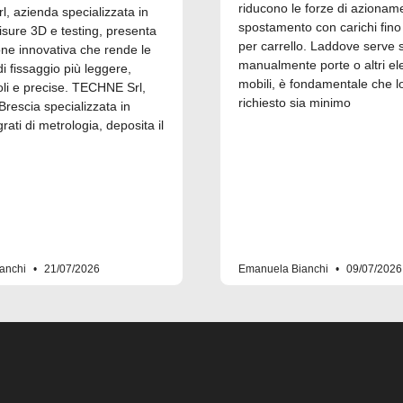
riducono le forze di azionam
, azienda specializzata in
spostamento con carichi fino
isure 3D e testing, presenta
per carrello. Laddove serve 
one innovativa che rende le
manualmente porte o altri el
 fissaggio più leggere,
mobili, è fondamentale che l
i e precise. TECHNE Srl,
richiesto sia minimo
Brescia specializzata in
grati di metrologia, deposita il
anchi
21/07/2026
Emanuela Bianchi
09/07/2026