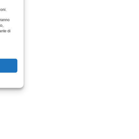
oni.
aranno
to,
ante di