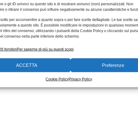
e o gli ID univoci su questo sito e di mostrare annunci (non) personalizzati. Non
re o ritirare il consenso può influire negativamente su alcune caratteristiche e funzi
 sotto per acconsentire a quanto sopra o per fare scelte dettagliate. Le tue scelte s
solamente a questo sito. È possibile modificare le impostazioni in qualsiasi momen
l ritiro del consenso, utilizzando i pulsanti della Cookie Policy o cliccando sul puls
el consenso nella parte inferiore dello schermo.
6 fornitori
Per saperne di più su questi scopi
ACCETTA
Preferenze
Cookie Policy
Privacy Policy