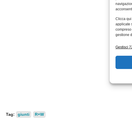
navigazion
acconsenti
Clicca qui
applicate 
compreso i
gestione d
Gestisci 72
Tag:
giunti
R+W