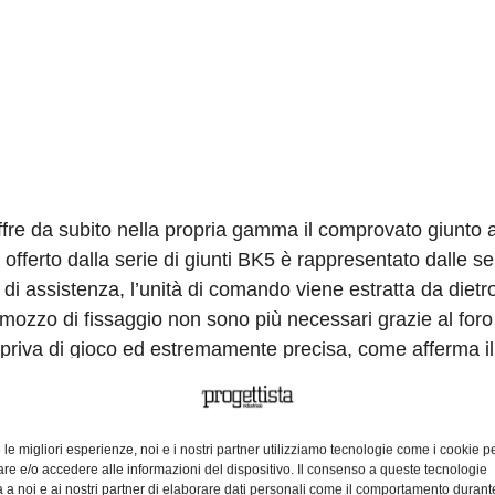
fre da subito nella propria gamma il comprovato giunto 
offerto dalla serie di giunti BK5 è rappresentato dalle se
i assistenza, l’unità di comando viene estratta da dietr
l mozzo di fissaggio non sono più necessari grazie al foro
 priva di gioco ed estremamente precisa, come afferma il
o si ottiene un’elevata sicurezza di funzionamento con un
icazioni estremamente dinamiche il giunto rimane privo di
vano applicazione ad esempio nei servoassi, nelle macch
e le migliori esperienze, noi e i nostri partner utilizziamo tecnologie come i cookie p
e e/o accedere alle informazioni del dispositivo. Il consenso a queste tecnologie
 a noi e ai nostri partner di elaborare dati personali come il comportamento durant