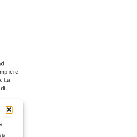
ad
mplici e
o.
La
 di
’inerzia
 usura e
ine
er
e la