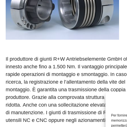
Il produttore di giunti R+W Antriebselemente GmbH of
innesto anche fino a 1.500 Nm. Il vantaggio principale 
rapide operazioni di montaggio e smontaggio. In caso d
ricerca, la registrazione e l’allentamento della vite de
montaggio. È garantita una trasmissione della coppia
produttore. Grazie alla comprovata struttura del giunt
ridotta. Anche con una sollecitazione elevata in appl
di manutenzione. I giunti di trasmissione di R+W tro
Per fornir
utensili NC e CNC oppure negli azionamenti robotici.
memorizzar
permetterà