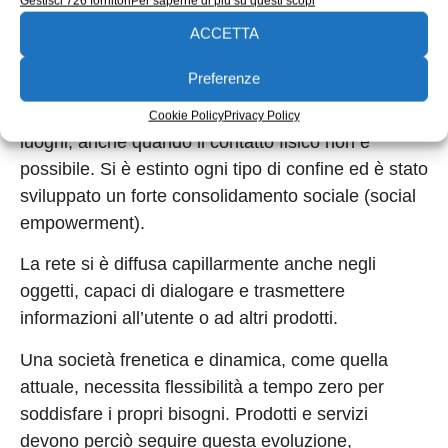
Gestisci 726 fornitori
Per saperne di più su questi scopi
non trova più ostacoli. Il tempo e lo spazio non
ACCETTA
sono più considerati come una vera barriera.
Preferenze
L’introduzione di piattaforme interattive ha
permesso il dialogo attivo tra persone in diversi
Cookie Policy
Privacy Policy
luoghi, anche quando il contatto fisico non è
possibile. Si è estinto ogni tipo di confine ed è stato
sviluppato un forte consolidamento sociale (social
empowerment).
La rete si è diffusa capillarmente anche negli
oggetti, capaci di dialogare e trasmettere
informazioni all’utente o ad altri prodotti.
Una società frenetica e dinamica, come quella
attuale, necessita flessibilità a tempo zero per
soddisfare i propri bisogni. Prodotti e servizi
devono perciò seguire questa evoluzione,