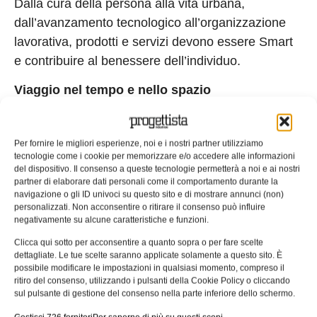
Dalla cura della persona alla vita urbana,
dall’avanzamento tecnologico all’organizzazione
lavorativa, prodotti e servizi devono essere Smart
e contribuire al benessere dell’individuo.
Viaggio nel tempo e nello spazio
È senza dubbio nota la tendenza alla
globalizzazione, ma qual è il passo successivo?
Per fornire le migliori esperienze, noi e i nostri partner utilizziamo
tecnologie come i cookie per memorizzare e/o accedere alle informazioni
Accorciare il tempo e la distanza nelle relazioni
del dispositivo. Il consenso a queste tecnologie permetterà a noi e ai nostri
partner di elaborare dati personali come il comportamento durante la
aumenterà la quantità e la qualità dello scambio di
navigazione o gli ID univoci su questo sito e di mostrare annunci (non)
informazioni.
personalizzati. Non acconsentire o ritirare il consenso può influire
negativamente su alcune caratteristiche e funzioni.
Promuovere la connettività globale, integrare
Clicca qui sotto per acconsentire a quanto sopra o per fare scelte
soluzioni che favoriscano l’interdipendenza a
dettagliate. Le tue scelte saranno applicate solamente a questo sito. È
possibile modificare le impostazioni in qualsiasi momento, compreso il
diversi livelli, dagli individui alle nazioni, è un
ritiro del consenso, utilizzando i pulsanti della Cookie Policy o cliccando
obiettivo lungimirante. Il continuo migrare
sul pulsante di gestione del consenso nella parte inferiore dello schermo.
dell’uomo, per svago, per lavoro o per altri motivi,