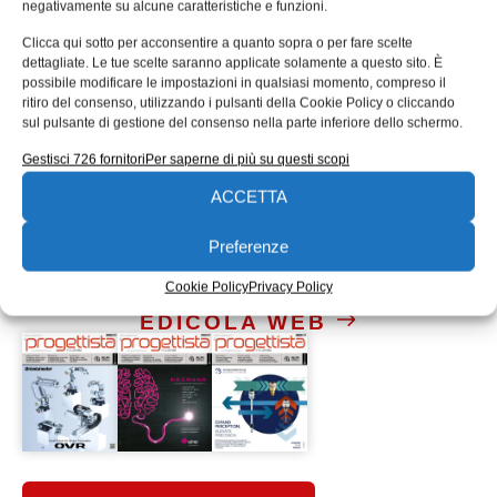
negativamente su alcune caratteristiche e funzioni.
obiettivi ambiziosi che Dassault Systèmes
Clicca qui sotto per acconsentire a quanto sopra o per fare scelte
persegue da lungo tempo.”
dettagliate. Le tue scelte saranno applicate solamente a questo sito. È
Il nuovo marchio 3DXCITE è stato presentato a
possibile modificare le impostazioni in qualsiasi momento, compreso il
ritiro del consenso, utilizzando i pulsanti della Cookie Policy o cliccando
EXCITE 2014, l’evento internazionale dedicato alla
sul pulsante di gestione del consenso nella parte inferiore dello schermo.
visualizzazione 3D che si è tenuto a Monaco di
Gestisci 726 fornitori
Per saperne di più su questi scopi
Baviera, in Germania (15-16 maggio).
ACCETTA
Tag:
3DEXPERIENCE
3DXCITE
Aziende
dassault systèmes
piattaforma 3DEXPERIENCE
RTT
Preferenze
[contact-form-7 id="153" title="Richiedi maggiori
Cookie Policy
Privacy Policy
informazioni"]
EDICOLA WEB