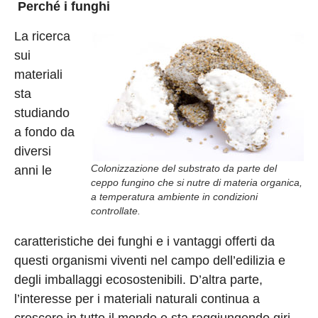
Perché i funghi
La ricerca
sui
materiali
sta
studiando
a fondo da
diversi
Colonizzazione del substrato da parte del
anni le
ceppo fungino che si nutre di materia organica,
a temperatura ambiente in condizioni
controllate.
caratteristiche dei funghi e i vantaggi offerti da
questi organismi viventi nel campo dell’edilizia e
degli imballaggi ecosostenibili. D’altra parte,
l’interesse per i materiali naturali continua a
crescere in tutto il mondo e sta raggiungendo giri