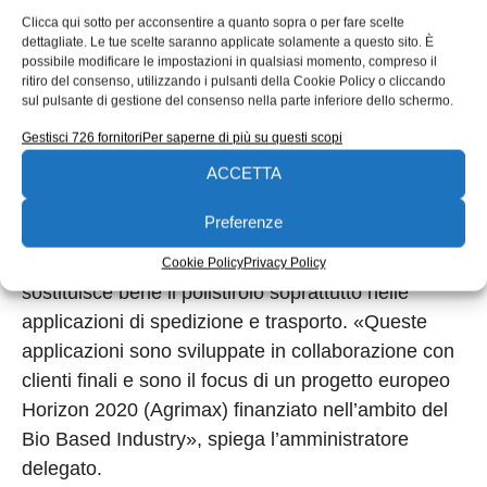
naturali, non contenenti sostanze tossiche e capaci
Clicca qui sotto per acconsentire a quanto sopra o per fare scelte
di durare nel tempo. Con questa linea Mycoplast
dettagliate. Le tue scelte saranno applicate solamente a questo sito. È
possibile modificare le impostazioni in qualsiasi momento, compreso il
entrerà nel mercato del bio-design entro la fine del
ritiro del consenso, utilizzando i pulsanti della Cookie Policy o cliccando
2016, lanciando un primo prodotto ad alto valore
sul pulsante di gestione del consenso nella parte inferiore dello schermo.
aggiunto», sottolinea Babbini.
Gestisci 726 fornitori
Per saperne di più su questi scopi
ACCETTA
MOGU-BOX
. Linea dedicata all’imballaggio
secondario, in diversi settori, da quello alimentare
Preferenze
a quello cosmetico e del lusso. Bassa densità (80
3
kg/m
), resistente ai carichi e agli impatti,
Cookie Policy
Privacy Policy
sostituisce bene il polistirolo soprattutto nelle
applicazioni di spedizione e trasporto. «Queste
applicazioni sono sviluppate in collaborazione con
clienti finali e sono il focus di un progetto europeo
Horizon 2020 (Agrimax) finanziato nell’ambito del
Bio Based Industry», spiega l’amministratore
delegato.