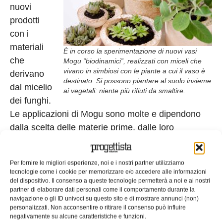
nuovi
prodotti
con i
materiali
È in corso la sperimentazione di nuovi vasi
che
Mogu “biodinamici”, realizzati con miceli che
vivano in simbiosi con le piante a cui il vaso è
derivano
destinato. Si possono piantare al suolo insieme
dal micelio
ai vegetali: niente più rifiuti da smaltire.
dei funghi.
Le applicazioni di Mogu sono molte e dipendono
dalla scelta delle materie prime, dalle loro
condizioni di preparazione e crescita, dai
trattamenti condotti sullo specifico micelio. Queste
Per fornire le migliori esperienze, noi e i nostri partner utilizziamo
le principali categorie:
tecnologie come i cookie per memorizzare e/o accedere alle informazioni
del dispositivo. Il consenso a queste tecnologie permetterà a noi e ai nostri
MOGU-HOME
. Bio-pannelli per isolamento termico
partner di elaborare dati personali come il comportamento durante la
navigazione o gli ID univoci su questo sito e di mostrare annunci (non)
e acustico, pannelli decorativi o strutturali, elementi
personalizzati. Non acconsentire o ritirare il consenso può influire
di mobili. «Tutti garantiti a ritardo di fiamma,
negativamente su alcune caratteristiche e funzioni.