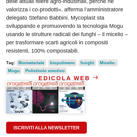
delle attuali filiere agro-industriali, perché ne
valorizza i co-prodotti», afferma l’amministratore
delegato Stefano Babbini. Mycoplast sta
sviluppando e promuovendo la tecnologia Mogu
usando le strutture radicali dei funghi – il micelio –
per trasformare scarti agricoli in compositi
resistenti, 100% compostabili.
Tag:
Biomateriale
biopolimero
funghi
Micelio.
Mogu
Polistirolo emotivo
EDICOLA WEB
ISCRIVITI ALLA NEWSLETTER