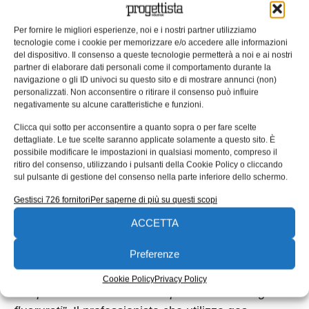
15 marzo 2018 dalle 15.00 alle 16.00 – 16 marzo
dalle 12.00 alle 12.30 –
“Certificazione dei materiali
Per fornire le migliori esperienze, noi e i nostri partner utilizziamo
a contatto con l’acqua potabile: garanzia per la
tecnologie come i cookie per memorizzare e/o accedere alle informazioni
del dispositivo. Il consenso a queste tecnologie permetterà a noi e ai nostri
sicurezza e il rispetto dei requisiti obbligatori”.
La
partner di elaborare dati personali come il comportamento durante la
verifica della conformità dei materiali a contatto
navigazione o gli ID univoci su questo sito e di mostrare annunci (non)
personalizzati. Non acconsentire o ritirare il consenso può influire
con l’acqua potabile consente ai produttori di
negativamente su alcune caratteristiche e funzioni.
tubazioni, pompe, valvole, serbatoi di
Clicca qui sotto per acconsentire a quanto sopra o per fare scelte
contenimento e riscaldamento dell’acqua come
dettagliate. Le tue scelte saranno applicate solamente a questo sito. È
anche ai costruttori di impianti e componenti per il
possibile modificare le impostazioni in qualsiasi momento, compreso il
ritiro del consenso, utilizzando i pulsanti della Cookie Policy o cliccando
trattamento delle acque, rubinetterie e impianti di
sul pulsante di gestione del consenso nella parte inferiore dello schermo.
trasformazione di gestire i rischi derivanti da
Gestisci 726 fornitori
Per saperne di più su questi scopi
cessioni chimiche o fisiche e identificare la corretta
ACCETTA
rispondenza dei propri processi e dei test di
laboratorio ai requisiti legislativi.
Preferenze
16 marzo 2018 dalle 14.00 alle 15.00 – “
Le nuove
Cookie Policy
Privacy Policy
competenze dell’installatore per l’utilizzo dei gas