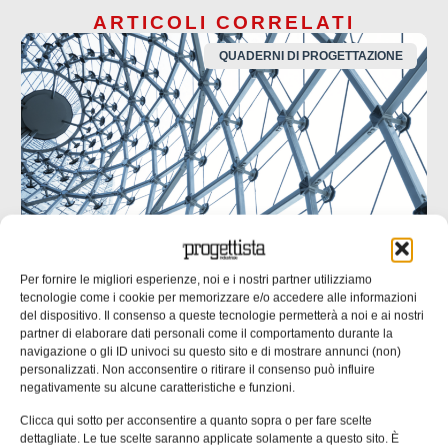
ARTICOLI CORRELATI
QUADERNI DI PROGETTAZIONE
Per fornire le migliori esperienze, noi e i nostri partner utilizziamo
tecnologie come i cookie per memorizzare e/o accedere alle informazioni
UNI EN 1090: il punto di contatto tra
del dispositivo. Il consenso a queste tecnologie permetterà a noi e ai nostri
progettazione ed esecuzione
partner di elaborare dati personali come il comportamento durante la
navigazione o gli ID univoci su questo sito e di mostrare annunci (non)
Molte non conformità nascono da informazioni incomplete
personalizzati. Non acconsentire o ritirare il consenso può influire
o ambigue negli elaborati progettuali. nella seconda parte
negativamente su alcune caratteristiche e funzioni.
dell’approfondimento inaugurato un mese fa ci
Clicca qui sotto per acconsentire a quanto sopra o per fare scelte
concentriamo su un’analisi delle responsabilità tecniche
dettagliate. Le tue scelte saranno applicate solamente a questo sito. È