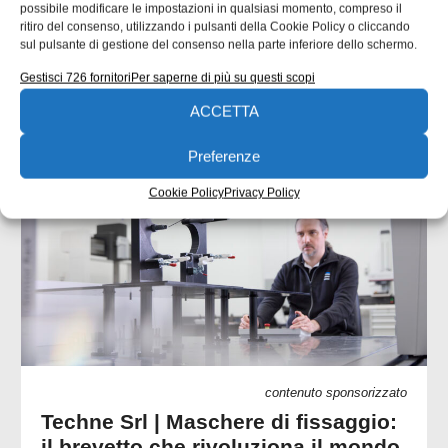
che collegano progettista, officina e coordinatore di
possibile modificare le impostazioni in qualsiasi momento, compreso il
saldatura. Una quota rilevante delle non
ritiro del consenso, utilizzando i pulsanti della Cookie Policy o cliccando
sul pulsante di gestione del consenso nella parte inferiore dello schermo.
Emanuela Bianchi
24/07/2026
Gestisci 726 fornitori
Per saperne di più su questi scopi
ACCETTA
CONTENUTI SPONSORIZZATI
Preferenze
Cookie Policy
Privacy Policy
contenuto sponsorizzato
Techne Srl | Maschere di fissaggio:
il brevetto che rivoluziona il mondo