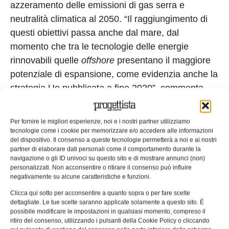
azzeramento delle emissioni di gas serra e
neutralità climatica al 2050. “Il raggiungimento di
questi obiettivi passa anche dal mare, dal
momento che tra le tecnologie delle energie
rinnovabili quelle
offshore
presentano il maggiore
potenziale di espansione, come evidenzia anche la
strategia Ue pubblicata a fine 2020”, commenta
Sannino.
Il cronoprogramma dell’Unione europea prevede
Per fornire le migliori esperienze, noi e i nostri partner utilizziamo
tecnologie come i cookie per memorizzare e/o accedere alle informazioni
che l’energia prodotta dal mare sia pari a
100 MW
del dispositivo. Il consenso a queste tecnologie permetterà a noi e ai nostri
al 2025, 1 GW al 2030 e 40 GW al 2050
. “Questo
partner di elaborare dati personali come il comportamento durante la
navigazione o gli ID univoci su questo sito e di mostrare annunci (non)
ritmo serrato implica un cambio di passo
personalizzati. Non acconsentire o ritirare il consenso può influire
imponente in meno di 30 anni, con una velocità
negativamente su alcune caratteristiche e funzioni.
che non ha precedenti nello sviluppo delle
Clicca qui sotto per acconsentire a quanto sopra o per fare scelte
dettagliate. Le tue scelte saranno applicate solamente a questo sito. È
tecnologie energetiche: un fattore 400 tra il 2025 e
possibile modificare le impostazioni in qualsiasi momento, compreso il
il 2050. E, grazie alla ricerca tecnologica, il costo
ritiro del consenso, utilizzando i pulsanti della Cookie Policy o cliccando