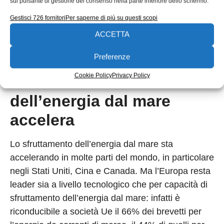
sul pulsante di gestione del consenso nella parte inferiore dello schermo.
dell’energia da flusso di marea dovrebbe passare
dai 15 ct€/kWh del 2025 ai 10 ct€/kWh nel 2030;
Gestisci 726 fornitori
Per saperne di più su questi scopi
mentre il costo dell’elettricità dalle onde è stimato
ACCETTA
in 20 ct€/kWh al 2025, in 15 ct€/kWh al 2030 e in
Preferenze
10 ct€/kWh al 2035”, conclude Sannino.
Cookie Policy
Privacy Policy
Lo fruttamento
dell’energia dal mare
accelera
Lo sfruttamento dell’energia dal mare sta
accelerando in molte parti del mondo, in particolare
negli Stati Uniti, Cina e Canada. Ma l’Europa resta
leader sia a livello tecnologico che per capacità di
sfruttamento dell’energia dal mare: infatti è
riconducibile a società Ue il 66% dei brevetti per