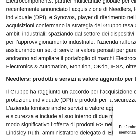
Elettrocomponents, partner multicanale globale per client
recentemente annunciato l’acquisizione di Needlers, fo
individuale (DPI), e Synovos, player di riferimento nel
acquisizioni confermano la strategia del Gruppo tesa ad
ambiti industriali: spaziando dal settore dei dispositiv
per l’approvvigionamento industriale, l’azienda rafforza
assicurando un set di servizi a valore pensati per gar
andranno ad ampliare il portafoglio di marchi Electr
Electronics & Automation, Monition, OKdo, IESA, oltr
Needlers: prodotti e servizi a valore aggiunto per 
Il Gruppo ha raggiunto un accordo per l’acquisizione di
protezione individuale (DPI) e prodotti per la sicurezza
L’azienda fornisce anche servizi a valore aggiunto che
e sicurezza e include al suo interno di due marchi priv
modo significativo l’offerta di prodotti RS nel cresce
Per fornir
Lindsley Ruth, amministratore delegato di Electroco
memorizzar