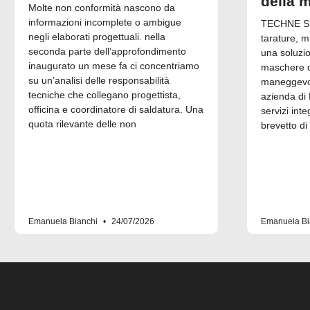
della 
Molte non conformità nascono da
informazioni incomplete o ambigue
TECHNE Srl
negli elaborati progettuali. nella
tarature, m
seconda parte dell’approfondimento
una soluzi
inaugurato un mese fa ci concentriamo
maschere di
su un’analisi delle responsabilità
maneggevol
tecniche che collegano progettista,
azienda di 
officina e coordinatore di saldatura. Una
servizi inte
quota rilevante delle non
brevetto di
Emanuela Bianchi
24/07/2026
Emanuela Bi