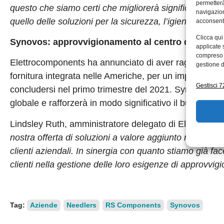
permetterà
questo che siamo certi che migliorerà significativamen
navigazion
quello delle soluzioni per la sicurezza, l’igiene e DPI”
.
acconsenti
Clicca qui
Synovos: approvvigionamento al centro della cont
applicate 
compreso i
Elettrocomponents ha annunciato di aver raggiunto un 
gestione d
fornitura integrata nelle Americhe, per un importo di 1
Gestisci 72
concludersi nel primo trimestre del 2021. Synovos acce
globale e rafforzerà in modo significativo il business
Lindsley Ruth, amministratore delegato di Electroco
nostra offerta di soluzioni a valore aggiunto nelle Ame
clienti aziendali. In sinergia con quanto stiamo già 
clienti nella gestione delle loro esigenze di approvvig
Tag:
Aziende
Needlers
RS Components
Synovos