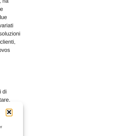
, ha
ne
due
ariati
soluzioni
lienti,
novos
 di
tare.
di igiene
erà in
Gruppo.
er
ed è per