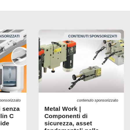
NSORIZZATI
CONTENUTI SPONSORIZZATI
ponsorizzato
contenuto sponsorizzato
i senza
Metal Work |
lin C
Componenti di
uide
sicurezza, asset