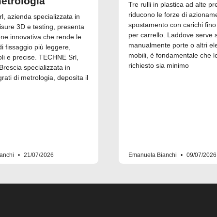
metrologia
Tre rulli in plastica ad alte pr
riducono le forze di azionam
, azienda specializzata in
spostamento con carichi fino
isure 3D e testing, presenta
per carrello. Laddove serve 
one innovativa che rende le
manualmente porte o altri el
 fissaggio più leggere,
mobili, è fondamentale che l
i e precise. TECHNE Srl,
richiesto sia minimo
Brescia specializzata in
grati di metrologia, deposita il
anchi
21/07/2026
Emanuela Bianchi
09/07/2026