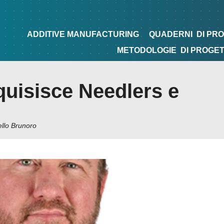
NG
QUADERNI
DI PROGETTAZIONE
TIPS&TRICKS
ADDITIVE MANUFACTURING
QUADERNI
DI PR
METODOLOGIE
DI PROGE
uisisce Needlers e
llo Brunoro