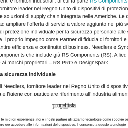
i e fornitori industriali, di cui fa parte
RS Components
rnitore leader nel Regno Unito di dispositivi di protezio
le soluzioni di supply chain integrata nelle Americhe. Le 
 ampliare l’offerta di servizi a valore aggiunto nei più sv
i di protezione individuale per la sicurezza personale alle 
 il proprio impegno come Partner di fiducia di fornitori e c
antire efficienza e continuità di business. Needlers e Sy
ocomponents che include già RS Components (RS), Allied
e ai marchi proprietari – RS PRO e DesignSpark.
la sicurezza individuale
 Needlers, fornitore leader nel Regno Unito di dispositivi
 e l’igiene con particolare riferimento all’industria alimen
 includono consulenza tecnica e video formativi in tema 
ati, Pro-Fit e Reldeen. L’acquisizione di Needlers miglior
nte mercato dei DPI, un’area sempre più strategica per il 
e le migliori esperienze, noi e i nostri partner utilizziamo tecnologie come i cookie p
mponents, ha commentato: “
Seguiamo Needlers da molto 
e e/o accedere alle informazioni del dispositivo. Il consenso a queste tecnologie