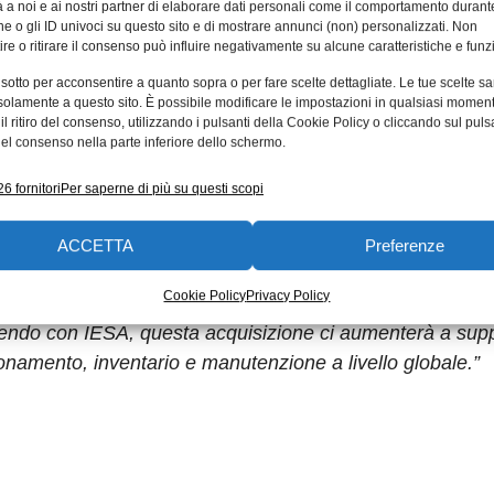
 a noi e ai nostri partner di elaborare dati personali come il comportamento durant
te la nostra offerta in un settore cruciale nel mondo di 
e o gli ID univoci su questo sito e di mostrare annunci (non) personalizzati. Non
re o ritirare il consenso può influire negativamente su alcune caratteristiche e funzi
 sotto per acconsentire a quanto sopra o per fare scelte dettagliate. Le tue scelte s
inuità operativa
solamente a questo sito. È possibile modificare le impostazioni in qualsiasi momen
l ritiro del consenso, utilizzando i pulsanti della Cookie Policy o cliccando sul puls
accordo per l’acquisizione di Synovos, leader nelle solu
el consenso nella parte inferiore dello schermo.
45 milioni di dollari. L’acquisizione di Synovos dovrebbe
6 fornitori
Per saperne di più su questi scopi
lererà la fornitura di servizi in tema di approvvigionam
 del Gruppo nelle Americhe.
ACCETTA
Preferenze
mponents, ha commentato: “
Synovos ci permette di espan
Cookie Policy
Privacy Policy
riche, migliorando significativamente la nostra proposta p
facendo con IESA, questa acquisizione ci aumenterà a supp
ionamento, inventario e manutenzione a livello globale.”