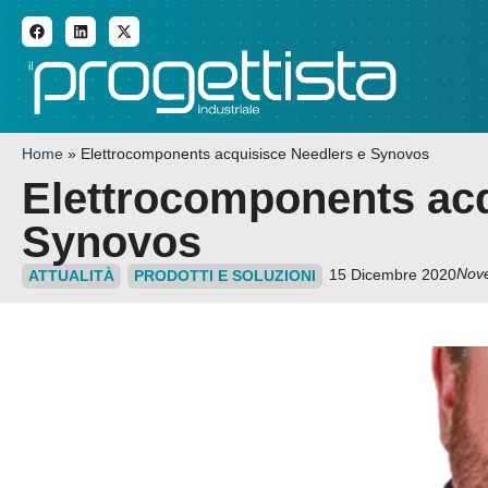
ADDITIVE MANUFACTURI
Home
»
Elettrocomponents acquisisce Needlers e Synovos
Elettrocomponents acq
Synovos
Nove
15 Dicembre 2020
ATTUALITÀ
PRODOTTI E SOLUZIONI