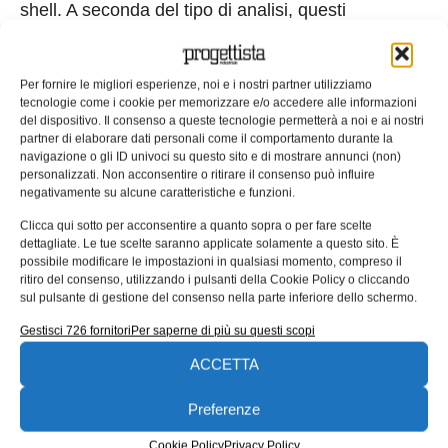
shell. A seconda del tipo di analisi, questi
miglioramenti saranno disponibili per gli utenti dello
Structural Mechanics Module, del Nonlinear
Per fornire le migliori esperienze, noi e i nostri partner utilizziamo
Structural Materials Module e del Composite
tecnologie come i cookie per memorizzare e/o accedere alle informazioni
Materials Module. Per gli utenti dello Structural
del dispositivo. Il consenso a queste tecnologie permetterà a noi e ai nostri
partner di elaborare dati personali come il comportamento durante la
Mechanics Module, una nuova interfaccia per la
navigazione o gli ID univoci su questo sito e di mostrare annunci (non)
meccanica dei tubi offre ora una funzionalità per
personalizzati. Non acconsentire o ritirare il consenso può influire
negativamente su alcune caratteristiche e funzioni.
l’analisi degli sforzi di sistemi di tubazioni. La
nuova funzionalità può gestire una varietà di
Clicca qui sotto per acconsentire a quanto sopra o per fare scelte
dettagliate. Le tue scelte saranno applicate solamente a questo sito. È
sezioni trasversali di tubi e può includere effetti
possibile modificare le impostazioni in qualsiasi momento, compreso il
dovuti a carichi esterni, pressione interna, forze di
ritiro del consenso, utilizzando i pulsanti della Cookie Policy o cliccando
sul pulsante di gestione del consenso nella parte inferiore dello schermo.
resistenza assiale e gradienti di temperatura
attraverso la parete del tubo. Gli utenti dello
Gestisci 726 fornitori
Per saperne di più su questi scopi
Structural Mechanics Module possono ora
ACCETTA
eseguire analisi con vibrazioni casuali per studiare
Preferenze
la risposta ai carichi rappresentati con una densità
spettrale di potenza (PSD). Ciò consente agli utenti
Cookie Policy
Privacy Policy