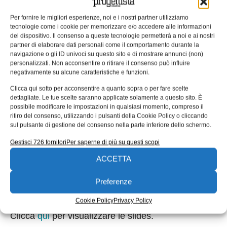
SOLIDWORKS Student Edition gratuitamente per i
Per fornire le migliori esperienze, noi e i nostri partner utilizziamo
propri studenti che vogliono utilizzare il software
tecnologie come i cookie per memorizzare e/o accedere alle informazioni
fuori dalla scuola. Inoltre, le scuole con un
del dispositivo. Il consenso a queste tecnologie permetterà a noi e ai nostri
partner di elaborare dati personali come il comportamento durante la
abbonamento a SOLIDWORKS Education
navigazione o gli ID univoci su questo sito e di mostrare annunci (non)
possono diventare Certified SOLIDWORKS
personalizzati. Non acconsentire o ritirare il consenso può influire
negativamente su alcune caratteristiche e funzioni.
Academic Exam Provider e somministrare l’esame
Clicca qui sotto per acconsentire a quanto sopra o per fare scelte
Certified SOLIDWORKS Associate (CSWA) ai
dettagliate. Le tue scelte saranno applicate solamente a questo sito. È
propri studenti.
possibile modificare le impostazioni in qualsiasi momento, compreso il
ritiro del consenso, utilizzando i pulsanti della Cookie Policy o cliccando
A partire da questo mese, grazie a una nuova
sul pulsante di gestione del consenso nella parte inferiore dello schermo.
iniziativa di SOLIDWORKS Education, tutti i team
Gestisci 726 fornitori
Per saperne di più su questi scopi
che partecipano a FIRST Robotics potranno
ACCETTA
ricevere una SOLIDWORKS Robotics
Sponsorship, che comprende SOLIDWORKS
Preferenze
Education Edition 2014-2015.
Cookie Policy
Privacy Policy
Clicca
qui
per visualizzare le slides.