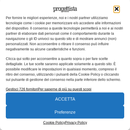
Per Mateus Marchioro, direttore dello stabilimento
Jeep Brasile, fin dall’inizio
“Comau ha dimostrato la
sua competenza tecnica, l’esperienza
Per fornire le migliori esperienze, noi e i nostri partner utilizziamo
tecnologie come i cookie per memorizzare e/o accedere alle informazioni
nell’automazione e l’impegno per la realizzazione
del dispositivo. Il consenso a queste tecnologie permetterà a noi e ai nostri
del progetot. La loro soluzione di produzione
partner di elaborare dati personali come il comportamento durante la
navigazione o gli ID univoci su questo sito e di mostrare annunci (non)
richiede meno attrezzature ausiliarie e meno
personalizzati. Non acconsentire o ritirare il consenso può influire
processi manuali. Siamo felici del risultato finale
negativamente su alcune caratteristiche e funzioni.
delle nuove linee.”
Clicca qui sotto per acconsentire a quanto sopra o per fare scelte
dettagliate. Le tue scelte saranno applicate solamente a questo sito. È
Rappresentando la capacità globale di Comau di
possibile modificare le impostazioni in qualsiasi momento, compreso il
ritiro del consenso, utilizzando i pulsanti della Cookie Policy o cliccando
rispondere a sfide complesse rispettando i più alti
sul pulsante di gestione del consenso nella parte inferiore dello schermo.
standard di produzione, il progetto guidato dal
Gestisci 726 fornitori
Per saperne di più su questi scopi
Brasile ha beneficiato del supporto diretto di
Comau Romania, Comau Italia e Comau Cina.
ACCETTA
Comau Brasile ha così potuto sfruttare la sua
Preferenze
presenza locale e la sua esperienza di lunga data
nell’automazione, nella digitalizzazione e nelle
Cookie Policy
Privacy Policy