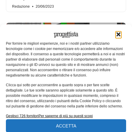
Redazione
20/06/2023
Per fornire le migliori esperienze, noi e i nostri partner utilizziamo
tecnologie come i cookie per memorizzare e/o accedere alle informazioni
del dispositivo. Il consenso a queste tecnologie permetterà a noi e ai nostri
partner di elaborare dati personali come il comportamento durante la
navigazione o gli ID univoci su questo sito e di mostrare annunci (non)
personalizzati. Non acconsentire o ritirare il consenso può influire
negativamente su alcune caratteristiche e funzioni.
Clicca qui sotto per acconsentire a quanto sopra o per fare scelte
dettagliate. Le tue scelte saranno applicate solamente a questo sito. È
Ecor International: stampa 3D per
possibile modificare le impostazioni in qualsiasi momento, compreso il
soluzioni innovative nel settore
ritiro del consenso, utilizzando i pulsanti della Cookie Policy o cliccando
aeronautico e aerospaziale
sul pulsante di gestione del consenso nella parte inferiore dello schermo.
Gestisci 726 fornitori
Per saperne di più su questi scopi
Ricerca applicata e stampa 3D per soluzioni innovative
nel settore aeronautico e aerospaziale: Ecor International
ACCETTA
offre soluzioni su misura.