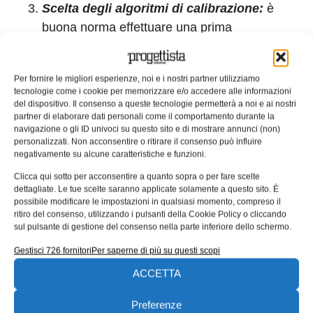
Scelta degli algoritmi di calibrazione:
è
buona norma effettuare una prima
calibrazione di massima, in modo da
comprendere l’influenza dei parametri sui
Per fornire le migliori esperienze, noi e i nostri partner utilizziamo
risultati e acquisire un buon know-how anche
tecnologie come i cookie per memorizzare e/o accedere alle informazioni
per calibrazioni future, ma in presenza di
del dispositivo. Il consenso a queste tecnologie permetterà a noi e ai nostri
partner di elaborare dati personali come il comportamento durante la
numerosi parametri e simulazioni complesse,
navigazione o gli ID univoci su questo sito e di mostrare annunci (non)
conviene usare algoritmi specifici, come
personalizzati. Non acconsentire o ritirare il consenso può influire
negativamente su alcune caratteristiche e funzioni.
quello di Levenberg-Marquardt, oppure
effettuare un’ottimizzazione genetica o in un
Clicca qui sotto per acconsentire a quanto sopra o per fare scelte
dettagliate. Le tue scelte saranno applicate solamente a questo sito. È
prossimo futuro, sfruttare la potenza
possibile modificare le impostazioni in qualsiasi momento, compreso il
dell’intelligenza artificiale
ritiro del consenso, utilizzando i pulsanti della Cookie Policy o cliccando
sul pulsante di gestione del consenso nella parte inferiore dello schermo.
Confronto con i dati sperimentali:
Si
Gestisci 726 fornitori
Per saperne di più su questi scopi
eseguono simulazioni con il modello calibrato
e si confrontano i risultati con i dati
ACCETTA
sperimentali. Se necessario, si iterano i passi
Preferenze
di calibrazione fino a ottenere una buona