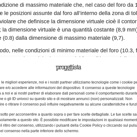
ndizione di massimo materiale che, nel caso del foro da
 le posizioni assunte dal foro all’interno della zona di to
iolare che definisce la dimensione virtuale cioè il conto
; la dimensione virtuale è una quantità costante (8,9 mm
e (0.8) dalla dimensione di massimo materiale (9,7).
do, nelle condizioni di minimo materiale del foro (10.3, f
ano tutte le posizioni assunte dal foro all’interno della z
1,4 mm, è possibile definire la condizione risultante (11,7
ico esterno, Outer Boundary, OB). La condizione risultan
e le migliori esperienze, noi e i nostri partner utilizziamo tecnologie come i cookie p
ionando la tolleranza al minimo materiale (1,4) alla dime
e e/o accedere alle informazioni del dispositivo. Il consenso a queste tecnologie
ale (10,3). Si tenga presente che per gli alberi si dovrà
 a noi e ai nostri partner di elaborare dati personali come il comportamento durant
e o gli ID univoci su questo sito e di mostrare annunci (non) personalizzati. Non
un calcolo diverso.
re o ritirare il consenso può influire negativamente su alcune caratteristiche e funzi
re le dimensioni dei contorni dei fori della figura 1, si ot
 sotto per acconsentire a quanto sopra o per fare scelte dettagliate. Le tue scelte s
solamente a questo sito. È possibile modificare le impostazioni in qualsiasi momen
a 10 mm: IB1= 9,7-0,8 = 8,9 OB1= 10,3+1,4= 11,7
l ritiro del consenso, utilizzando i pulsanti della Cookie Policy o cliccando sul puls
a 20 mm: IB2= 19,8-0,4 = 19,4 OB2= 20,2+0,8 = 21
el consenso nella parte inferiore dello schermo.