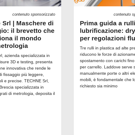
contenuto sponsorizzato
contenuto s
 Srl | Maschere di
Prima guida a rull
io: il brevetto che
lubrificazione: dry
ziona il mondo
per regolazioni fl
metrologia
Tre rulli in plastica ad alte pr
riducono le forze di azionam
, azienda specializzata in
spostamento con carichi fino
isure 3D e testing, presenta
per carrello. Laddove serve 
one innovativa che rende le
manualmente porte o altri el
 fissaggio più leggere,
mobili, è fondamentale che l
i e precise. TECHNE Srl,
richiesto sia minimo
Brescia specializzata in
grati di metrologia, deposita il