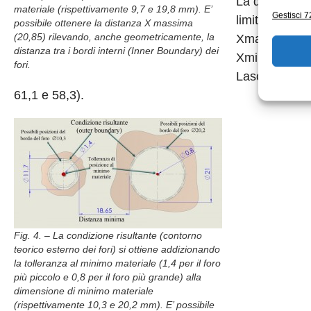
La distanza X
materiale (rispettivamente 9,7 e 19,8 mm). E’
Gestisci 72
limiti teorici 
possibile ottenere la distanza X massima
(20,85) rilevando, anche geometricamente, la
Xmax = 35- (I
distanza tra i bordi interni (Inner Boundary) dei
Xmin = 35- (O
fori.
Lasciamo al l
61,1 e 58,3).
Fig. 4. – La condizione risultante (contorno
teorico esterno dei fori) si ottiene addizionando
la tolleranza al minimo materiale (1,4 per il foro
più piccolo e 0,8 per il foro più grande) alla
dimensione di minimo materiale
(rispettivamente 10,3 e 20,2 mm). E’ possibile