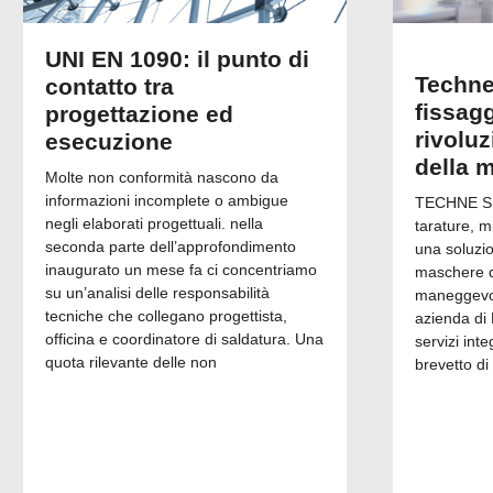
UNI EN 1090: il punto di
Techne
contatto tra
fissagg
progettazione ed
rivolu
esecuzione
della 
Molte non conformità nascono da
informazioni incomplete o ambigue
TECHNE Srl
negli elaborati progettuali. nella
tarature, m
seconda parte dell’approfondimento
una soluzi
inaugurato un mese fa ci concentriamo
maschere di
su un’analisi delle responsabilità
maneggevol
tecniche che collegano progettista,
azienda di 
officina e coordinatore di saldatura. Una
servizi inte
quota rilevante delle non
brevetto di