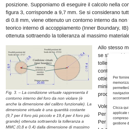
posizione. Supponiamo di eseguire il calcolo nella co
figura 3, corrisponde a 9,7 mm. Se si considerano tutte
di 0.8 mm, viene ottenuto un contorno interno da non v
teorico interno di accoppiamento (Inner Boundary, IB)
ottenuta sottraendo la tolleranza al massimo material
Allo stesso mo
se si consider
tolleranza di 
contorno teor
Per fornir
ottiene addiz
memorizzar
minimo materi
permetterà
Fig. 3. – La condizione virtuale rappresenta il
navigazion
procedere ad 
contorno interno del foro da non violare (è
acconsenti
anche la dimensione del calibro funzionale). La
Volendo ottene
Clicca qui
dimensione virtuale è una quantità costante
applicate 
Per il foro d
(9,7 per il foro più piccolo e 19,4 per il foro più
compreso i
Per il foro d
grande) ottenuta sottraendo la tolleranza a
gestione d
MMC (0,8 e 0.4) dalla dimensione di massimo