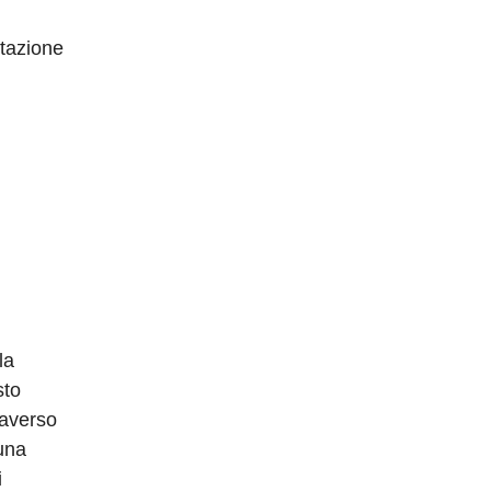
ttazione
la
sto
raverso
 una
i