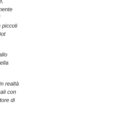
e,
lmente
i
 piccoli
Bot
allo
ella
n realtà
ali con
tore di