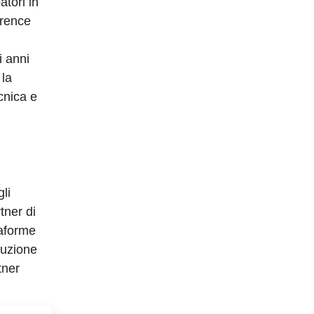
tori in
erence
i anni
 la
cnica e
li
tner di
taforme
oduzione
tner