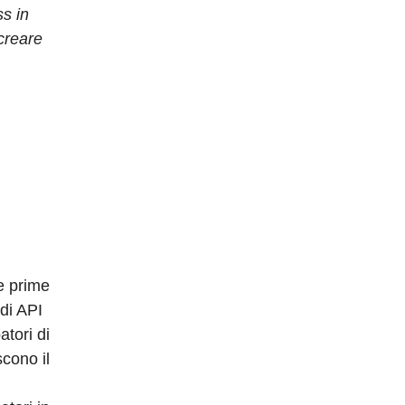
ss in
creare
n
le prime
 di API
tori di
scono il