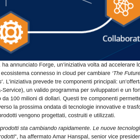
. ha annunciato Forge, un’iniziativa volta ad accelerare l
n ecosistema connesso in cloud per cambiare
‘The Future
s
’. L’iniziativa prevede tre componenti principali: un’offe
a-Service), un valido programma per sviluppatori e un fo
 da 100 milioni di dollari. Questi tre componenti permet
verso la prossima ondata di tecnologie innovative e trasf
rodotti vengono progettati, costruiti e utilizzati.
 i prodotti sta cambiando rapidamente. Le nuove tecnolog
rodotti
”, ha affermato Amar Hanspal, senior vice preside