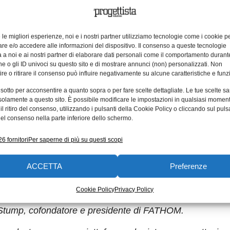
ettazione digitale dei prodotti a una collaborazione a liv
producibilità è complessa e richiede una costante comuni
 Il processo viene ottimizzato grazie ad Autodesk Fusion 
e le migliori esperienze, noi e i nostri partner utilizziamo tecnologie come i cookie p
zione possibile soltanto in un paradiso di software in clo
e e/o accedere alle informazioni del dispositivo. Il consenso a queste tecnologie
 a noi e ai nostri partner di elaborare dati personali come il comportamento durant
e o gli ID univoci su questo sito e di mostrare annunci (non) personalizzati. Non
re o ritirare il consenso può influire negativamente su alcune caratteristiche e funzi
sk Fusion 360 delle proprie capacità di produzione rapid
 sotto per acconsentire a quanto sopra o per fare scelte dettagliate. Le tue scelte s
 preventivo con l’analisi della progettazione per la produci
solamente a questo sito. È possibile modificare le impostazioni in qualsiasi momen
lizzati, prodotti con una varietà di processi come stamp
l ritiro del consenso, utilizzando i pulsanti della Cookie Policy o cliccando sul puls
el consenso nella parte inferiore dello schermo.
o. Il nostro servizio è stato predisposto per aiutare gli
sul mercato, producendo i componenti personalizzati anch
6 fornitori
Per saperne di più su questi scopi
on 360 questo processo omogeneo di offerta e ordinazione”.
ACCETTA
Preferenze
egneri, studenti, aziende ben consolidate e anche startup.
Cookie Policy
Privacy Policy
 e software CAD. Siamo lieti di offrire un facile accesso a
h Stump, cofondatore e presidente di FATHOM.