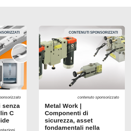
NSORIZZATI
CONTENUTI SPONSORIZZATI
ponsorizzato
contenuto sponsorizzato
i senza
Metal Work |
lin C
Componenti di
uide
sicurezza, asset
fondamentali nella
estazioni