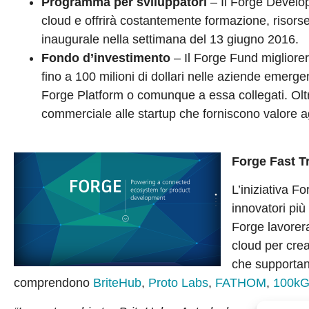
Programma per sviluppatori
– Il Forge Develop
cloud e offrirà costantemente formazione, risors
inaugurale nella settimana del 13 giugno 2016.
Fondo d’investimento
– Il Forge Fund migliorer
fino a 100 milioni di dollari nelle aziende emergen
Forge Platform o comunque a essa collegati. Oltr
commerciale alle startup che forniscono valore ag
Forge Fast T
L’iniziativa F
innovatori più
Forge lavorer
cloud per crear
che supportano
comprendono
BriteHub
,
Proto Labs
,
FATHOM
,
100kG