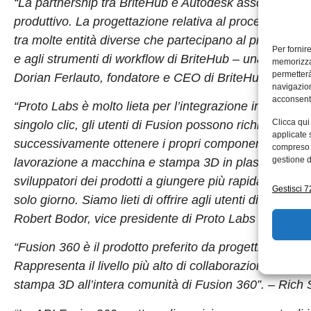
“La partnership tra BriteHub e Autodesk associa la prog
produttivo. La progettazione relativa al processo di 
tra molte entità diverse che partecipano al progetto.
Per fornir
e agli strumenti di workflow di BriteHub – una combina
memorizzar
permetterà
Dorian Ferlauto, fondatore e CEO di BriteHub
navigazion
acconsenti
“Proto Labs è molto lieta per l’integrazione in Autode
Clicca qui
singolo clic, gli utenti di Fusion possono richiedere un
applicate 
successivamente ottenere i propri componenti persona
compreso i
gestione d
lavorazione a macchina e stampa 3D in plastica o metall
sviluppatori dei prodotti a giungere più rapidamente 
Gestisci 72
solo giorno. Siamo lieti di offrire agli utenti di Fusi
Robert Bodor, vice presidente di Proto Labs
“Fusion 360 è il prodotto preferito da progettisti, ing
Rappresenta il livello più alto di collaborazione online
stampa 3D all’intera comunità di Fusion 360”. – Ric