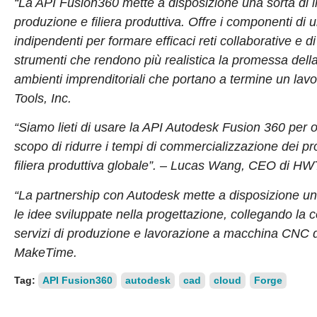
“La API Fusion360 mette a disposizione una sorta di i
produzione e filiera produttiva. Offre i componenti di
indipendenti per formare efficaci reti collaborative e 
strumenti che rendono più realistica la promessa della 
ambienti imprenditoriali che portano a termine un lav
Tools, Inc.
“Siamo lieti di usare la API Autodesk Fusion 360 per of
scopo di ridurre i tempi di commercializzazione dei pro
filiera produttiva globale”. – Lucas Wang, CEO di HW
“La partnership con Autodesk mette a disposizione una
le idee sviluppate nella progettazione, collegando la
servizi di produzione e lavorazione a macchina CNC di 
MakeTime.
Tag:
API Fusion360
autodesk
cad
cloud
Forge