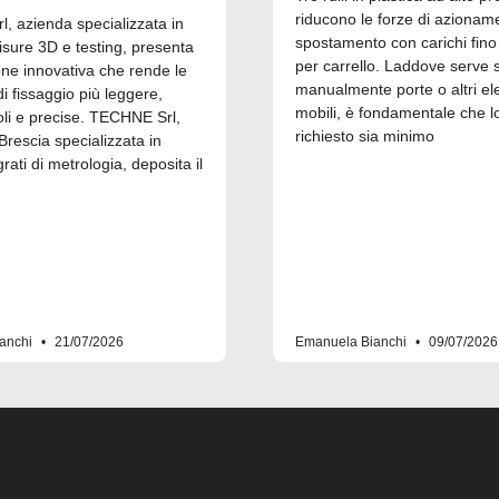
riducono le forze di azionam
, azienda specializzata in
spostamento con carichi fino
isure 3D e testing, presenta
per carrello. Laddove serve 
one innovativa che rende le
manualmente porte o altri el
 fissaggio più leggere,
mobili, è fondamentale che l
i e precise. TECHNE Srl,
richiesto sia minimo
Brescia specializzata in
grati di metrologia, deposita il
anchi
21/07/2026
Emanuela Bianchi
09/07/2026