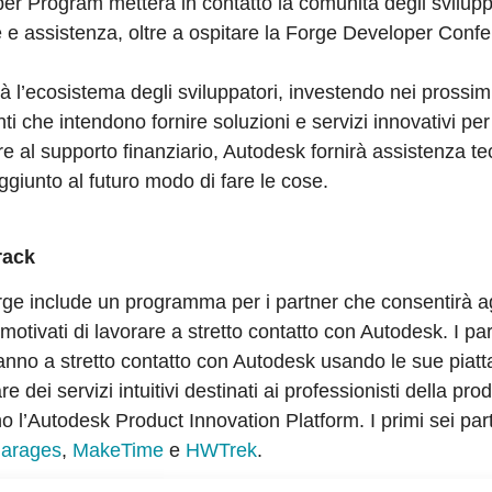
er Program metterà in contatto la comunità degli sviluppa
e e assistenza, oltre a ospitare la Forge Developer Conf
à l’ecosistema degli sviluppatori, investendo nei prossim
ti che intendono fornire soluzioni e servizi innovativi per
e al supporto finanziario, Autodesk fornirà assistenza te
giunto al futuro modo di fare le cose.
rack
orge include un programma per i partner che consentirà ag
 motivati di lavorare a stretto contatto con Autodesk. I par
anno a stretto contatto con Autodesk usando le sue piat
e dei servizi intuitivi destinati ai professionisti della pr
 l’Autodesk Product Innovation Platform. I primi sei par
arages
,
MakeTime
e
HWTrek
.