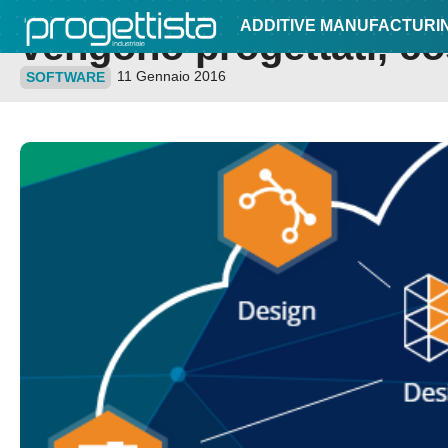
cloud per cambiare il m
ADDITIVE MANUFACTURI
vengono progettati, cost
11 Gennaio 2016
SOFTWARE