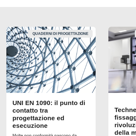
QUADERNI DI PROGETTAZIONE
UNI EN 1090: il punto di
Techne
contatto tra
fissagg
progettazione ed
rivolu
esecuzione
della 
Molte non conformità nascono da