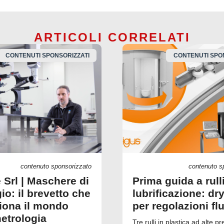
ARTICOLI CORRELATI
CONTENUTI SPONSORIZZATI
CONTENUTI SPO
contenuto sponsorizzato
contenuto s
 Srl | Maschere di
Prima guida a rull
io: il brevetto che
lubrificazione: dry
ziona il mondo
per regolazioni fl
metrologia
Tre rulli in plastica ad alte pr