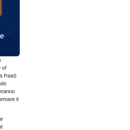
o
 of
rta PaaS
ndo
teranno
ormare il
ie
nt