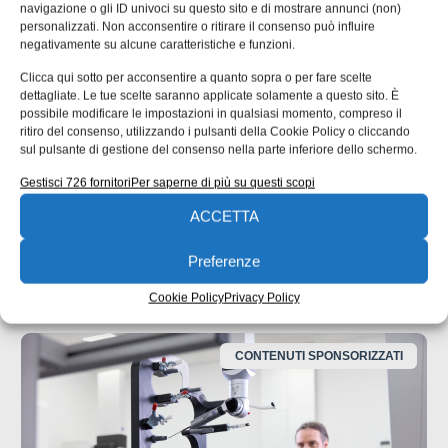
navigazione o gli ID univoci su questo sito e di mostrare annunci (non)
personalizzati. Non acconsentire o ritirare il consenso può influire
negativamente su alcune caratteristiche e funzioni.
UNI EN 1090: il punto di contatto tra
Clicca qui sotto per acconsentire a quanto sopra o per fare scelte
progettazione ed esecuzione
dettagliate. Le tue scelte saranno applicate solamente a questo sito. È
possibile modificare le impostazioni in qualsiasi momento, compreso il
Molte non conformità nascono da informazioni incomplete
ritiro del consenso, utilizzando i pulsanti della Cookie Policy o cliccando
o ambigue negli elaborati progettuali. nella seconda parte
sul pulsante di gestione del consenso nella parte inferiore dello schermo.
dell’approfondimento inaugurato un mese fa ci
Gestisci 726 fornitori
Per saperne di più su questi scopi
concentriamo su un’analisi delle responsabilità tecniche
che collegano progettista, officina e coordinatore di
ACCETTA
saldatura. Una quota rilevante delle non
Preferenze
Emanuela Bianchi
24/07/2026
Cookie Policy
Privacy Policy
CONTENUTI SPONSORIZZATI