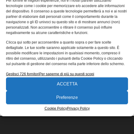
Per fornire le migliori esperienze, noi e i nostri partner utilizziamo
l’industria automobilistica
tecnologie come i cookie per memorizzare e/o accedere alle informazioni
del dispositivo. Il consenso a queste tecnologie permetterà a noi e ai nostri
Riceviamo e pubblichiamo un contributo di Stefan
partner di elaborare dati personali come il comportamento durante la
Holländer, Managing Director EMEA di Formlabs, sui
navigazione o gli ID univoci su questo sito e di mostrare annunci (non)
cambiamenti introdotti dalla stampa 3D nell’industria
personalizzati. Non acconsentire o ritirare il consenso può influire
negativamente su alcune caratteristiche e funzioni.
Stefan Holländer
08/09/2020
Clicca qui sotto per acconsentire a quanto sopra o per fare scelte
EDICOLA WEB
dettagliate. Le tue scelte saranno applicate solamente a questo sito. È
possibile modificare le impostazioni in qualsiasi momento, compreso il
ritiro del consenso, utilizzando i pulsanti della Cookie Policy o cliccando
sul pulsante di gestione del consenso nella parte inferiore dello schermo.
Gestisci 726 fornitori
Per saperne di più su questi scopi
ACCETTA
ISCRIVITI ALLA NEWSLETTER
Preferenze
Cookie Policy
Privacy Policy