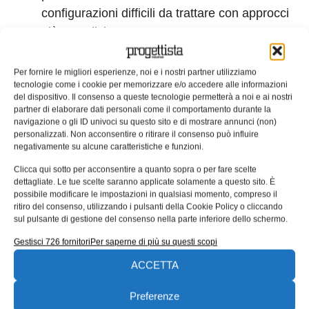
configurazioni difficili da trattare con approcci
più semplici.
Accoppiamento termomeccanico
: Un altro
grande vantaggio del FEM è la possibilità di
Per fornire le migliori esperienze, noi e i nostri partner utilizziamo
tecnologie come i cookie per memorizzare e/o accedere alle informazioni
combinare l’analisi termica con altre tipologie
del dispositivo. Il consenso a queste tecnologie permetterà a noi e ai nostri
di analisi, come quella strutturale. Questo
partner di elaborare dati personali come il comportamento durante la
navigazione o gli ID univoci su questo sito e di mostrare annunci (non)
accoppiamento consente di valutare con
personalizzati. Non acconsentire o ritirare il consenso può influire
precisione gli effetti della dilatazione termica e
negativamente su alcune caratteristiche e funzioni.
degli stress indotti dal calore, fornendo così
Clicca qui sotto per acconsentire a quanto sopra o per fare scelte
una panoramica completa del comportamento
dettagliate. Le tue scelte saranno applicate solamente a questo sito. È
possibile modificare le impostazioni in qualsiasi momento, compreso il
meccanico del sistema sotto l’influenza di
ritiro del consenso, utilizzando i pulsanti della Cookie Policy o cliccando
variazioni termiche.
sul pulsante di gestione del consenso nella parte inferiore dello schermo.
Tempi e risorse ridotti
: Rispetto all’analisi
Gestisci 726 fornitori
Per saperne di più su questi scopi
fluidodinamica computazionale (CFD), il FEM
ACCETTA
richiede generalmente meno tempo per la
preparazione del modello e per l’esecuzione
Preferenze