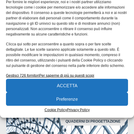
Per fornire le migliori esperienze, noi e i nostri partner utilizziamo
Tag:
Aziende
innovazione
Manifattura intelligente
tecnologie come i cookie per memorizzare e/o accedere alle informazioni
tavola rotonda
tecniche nuove
del dispositivo. Il consenso a queste tecnologie permetterà a noi e ai nostri
EDICOLA WEB
partner di elaborare dati personali come il comportamento durante la
navigazione o gli ID univoci su questo sito e di mostrare annunci (non)
personalizzati. Non acconsentire o ritirare il consenso può influire
negativamente su alcune caratteristiche e funzioni.
Clicca qui sotto per acconsentire a quanto sopra o per fare scelte
dettagliate. Le tue scelte saranno applicate solamente a questo sito. È
possibile modificare le impostazioni in qualsiasi momento, compreso il
ritiro del consenso, utilizzando i pulsanti della Cookie Policy o cliccando
sul pulsante di gestione del consenso nella parte inferiore dello schermo.
ISCRIVITI ALLA NEWSLETTER
Gestisci 726 fornitori
Per saperne di più su questi scopi
ACCETTA
Preferenze
Cookie Policy
Privacy Policy
ARTICOLI CORRELATI
QUADERNI DI PROGETTAZIONE