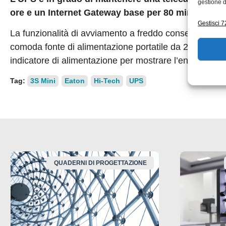
gestione d
ore e un Internet Gateway base per 80 minuti.
Gestisci 72
La funzionalità di avviamento a freddo consente inoltr
comoda fonte di alimentazione portatile da 2200 mAh. 
indicatore di alimentazione per mostrare l’energia rim
Tag:
3S Mini
Eaton
Hi-Tech
UPS
QUADERNI DI PROGETTAZIONE