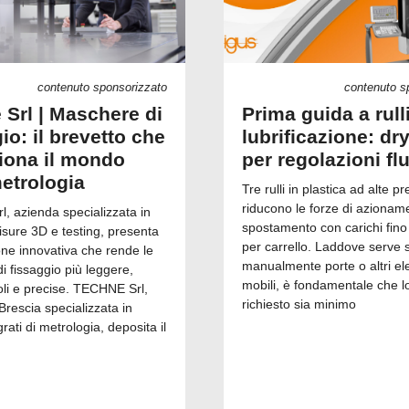
contenuto sponsorizzato
contenuto s
 Srl | Maschere di
Prima guida a rull
io: il brevetto che
lubrificazione: dry
ziona il mondo
per regolazioni fl
metrologia
Tre rulli in plastica ad alte pr
riducono le forze di azionam
, azienda specializzata in
spostamento con carichi fino
isure 3D e testing, presenta
per carrello. Laddove serve 
one innovativa che rende le
manualmente porte o altri el
 fissaggio più leggere,
mobili, è fondamentale che l
i e precise. TECHNE Srl,
richiesto sia minimo
Brescia specializzata in
grati di metrologia, deposita il