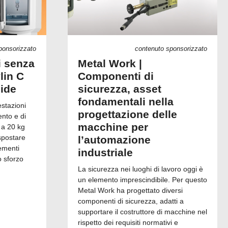
ponsorizzato
contenuto sponsorizzato
i senza
Metal Work |
lin C
Componenti di
uide
sicurezza, asset
fondamentali nella
estazioni
progettazione delle
ento e di
macchine per
 a 20 kg
spostare
l’automazione
ementi
industriale
o sforzo
La sicurezza nei luoghi di lavoro oggi è
un elemento imprescindibile. Per questo
Metal Work ha progettato diversi
componenti di sicurezza, adatti a
supportare il costruttore di macchine nel
rispetto dei requisiti normativi e