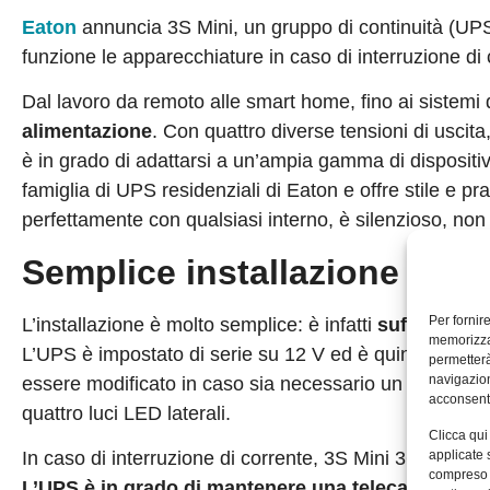
Eaton
annuncia 3S Mini, un gruppo di continuità (U
funzione le apparecchiature in caso di interruzione di 
Dal lavoro da remoto alle smart home, fino ai sistemi 
alimentazione
. Con quattro diverse tensioni di uscita,
è in grado di adattarsi a un’ampia gamma di dispositivi 
famiglia di UPS residenziali di Eaton e offre stile e pr
perfettamente con qualsiasi interno, è silenzioso, non
Semplice installazione
Per fornir
L’installazione è molto semplice: è infatti
sufficiente 
memorizzar
L’UPS è impostato di serie su 12 V ed è quindi adatto
permetterà
navigazion
essere modificato in caso sia necessario un voltaggio 
acconsenti
quattro luci LED laterali.
Clicca qui
applicate 
In caso di interruzione di corrente, 3S Mini 36 W entre
compreso i
L’UPS è in grado di mantenere una telecamera IP i