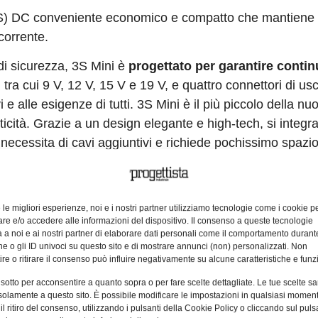
PS) DC conveniente economico e compatto che mantiene 
corrente.
di sicurezza, 3S Mini è
progettato per garantire continu
 tra cui 9 V, 12 V, 15 V e 19 V, e quattro connettori di us
e alle esigenze di tutti. 3S Mini è il più piccolo della nu
aticità. Grazie a un design elegante e high-tech, si integr
 necessita di cavi aggiuntivi e richiede pochissimo spazio
e le migliori esperienze, noi e i nostri partner utilizziamo tecnologie come i cookie p
collegare l’UPS al dispositivo, sostituendolo all’alime
e e/o accedere alle informazioni del dispositivo. Il consenso a queste tecnologie
 alla maggior parte delle apparecchiature residenziali, 
 a noi e ai nostri partner di elaborare dati personali come il comportamento durant
e o gli ID univoci su questo sito e di mostrare annunci (non) personalizzati. Non
differente. La tensione scelta verrà mostrata tramite una
re o ritirare il consenso può influire negativamente su alcune caratteristiche e funzi
 sotto per acconsentire a quanto sopra o per fare scelte dettagliate. Le tue scelte s
solamente a questo sito. È possibile modificare le impostazioni in qualsiasi momen
rà in azione per garantire che i dispositivi rimangano coll
l ritiro del consenso, utilizzando i pulsanti della Cookie Policy o cliccando sul puls
n funzione fino a cinque ore, un decoder TV fino a q