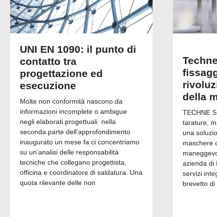
UNI EN 1090: il punto di
Techne
contatto tra
fissagg
progettazione ed
rivolu
esecuzione
della 
Molte non conformità nascono da
informazioni incomplete o ambigue
TECHNE Srl
negli elaborati progettuali. nella
tarature, m
seconda parte dell’approfondimento
una soluzi
inaugurato un mese fa ci concentriamo
maschere di
su un’analisi delle responsabilità
maneggevol
tecniche che collegano progettista,
azienda di 
officina e coordinatore di saldatura. Una
servizi inte
quota rilevante delle non
brevetto di