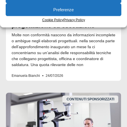
Preferenze
UNI EN 1090: il punto di contatto tra
Cookie Policy
Privacy Policy
progettazione ed esecuzione
Molte non conformità nascono da informazioni incomplete
o ambigue negli elaborati progettuali. nella seconda parte
dell’approfondimento inaugurato un mese fa ci
concentriamo su un’analisi delle responsabilità tecniche
che collegano progettista, officina e coordinatore di
saldatura. Una quota rilevante delle non
Emanuela Bianchi
24/07/2026
CONTENUTI SPONSORIZZATI