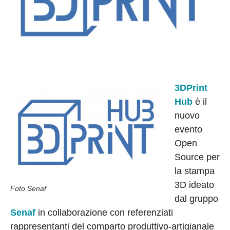
3DPrint
Hub
è il
nuovo
evento
Open
Source per
la
stampa
3D ideato
Foto Senaf
dal gruppo
Senaf
in collaborazione con referenziati
rappresentanti del comparto produttivo-artigianale