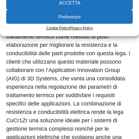
ACCETTA
Il materiale CuCr1Zr (A) certificato è una lega di
rame comunemente utilizzata, caratterizzata da
Preferenze
resistenza elevata ed eccellente conducibilità
termica ed elettrica. È possibile utilizzare il
Cookie Policy
Privacy Policy
trattamento termico come metodo di post-
elaborazione per migliorare la resistenza e la
conducibilità delle parti prodotte con questa lega. I
clienti che utilizzano questo materiale possono
collaborare con l’Application Innovation Group
(AIG) di 3D Systems, che vanta una consolidata
esperienza nella regolazione dei parametri di
trattamento termico per soddisfare i requisiti
specifici delle applicazioni. La combinazione di
resistenza e conducibilità elettrica rende la lega
CuCr1Zr una soluzione ideale per i sistemi di
gestione termica complessi nonché per le
applicazioni elettriche che svolgono anche una