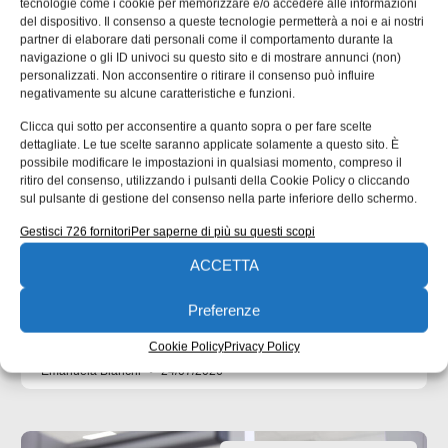
tecnologie come i cookie per memorizzare e/o accedere alle informazioni
del dispositivo. Il consenso a queste tecnologie permetterà a noi e ai nostri
partner di elaborare dati personali come il comportamento durante la
navigazione o gli ID univoci su questo sito e di mostrare annunci (non)
personalizzati. Non acconsentire o ritirare il consenso può influire
negativamente su alcune caratteristiche e funzioni.
Clicca qui sotto per acconsentire a quanto sopra o per fare scelte
dettagliate. Le tue scelte saranno applicate solamente a questo sito. È
possibile modificare le impostazioni in qualsiasi momento, compreso il
UNI EN 1090: il punto di contatto tra
ritiro del consenso, utilizzando i pulsanti della Cookie Policy o cliccando
progettazione ed esecuzione
sul pulsante di gestione del consenso nella parte inferiore dello schermo.
Molte non conformità nascono da informazioni incomplete
Gestisci 726 fornitori
Per saperne di più su questi scopi
o ambigue negli elaborati progettuali. nella seconda parte
ACCETTA
dell’approfondimento inaugurato un mese fa ci
concentriamo su un’analisi delle responsabilità tecniche
Preferenze
che collegano progettista, officina e coordinatore di
saldatura. Una quota rilevante delle non
Cookie Policy
Privacy Policy
Emanuela Bianchi
24/07/2026