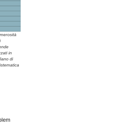
numerosità
i
iende
zati in
liano di
istematica
oblem