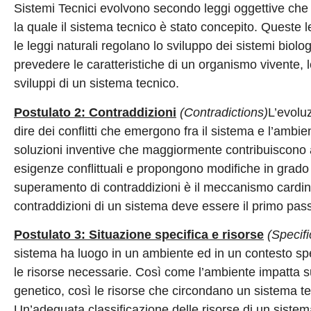
Sistemi Tecnici evolvono secondo leggi oggettive che 
la quale il sistema tecnico è stato concepito. Queste
le leggi naturali regolano lo sviluppo dei sistemi bio
prevedere le caratteristiche di un organismo vivente, l
sviluppi di un sistema tecnico.
Postulato 2: Contraddizioni
(Contradictions)
L’evoluz
dire dei conflitti che emergono fra il sistema e l’ambie
soluzioni inventive che maggiormente contribuiscono al
esigenze conflittuali e propongono modifiche in grado d
superamento di contraddizioni è il meccanismo cardine 
contraddizioni di un sistema deve essere il primo pass
Postulato 3: Situazione specifica e risorse
(Specif
sistema ha luogo in un ambiente ed in un contesto spec
le risorse necessarie. Così come l’ambiente impatta su
genetico, così le risorse che circondano un sistema t
Un’adeguata classificazione delle risorse di un sistem