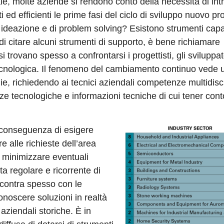
le, molte aziende si rendono conto della necessità di int
ed efficienti le prime fasi del ciclo di sviluppo nuovo pr
 ideazione e di problem solving? Esistono strumenti capa
di citare alcuni strumenti di supporto, è bene richiamare
i trovano spesso a confrontarsi i progettisti, gli sviluppat
tecnologica. Il fenomeno del cambiamento continuo vede 
 richiedendo ai tecnici aziendali competenze multidisci
e tecnologiche e informazioni tecniche di cui tener cont
la conseguenza di esigere
e alle richieste dell’area
i minimizzare eventuali
ta regolare e ricorrente di
scontra spesso con le
conoscere soluzioni in realtà
ziendali storiche. È in