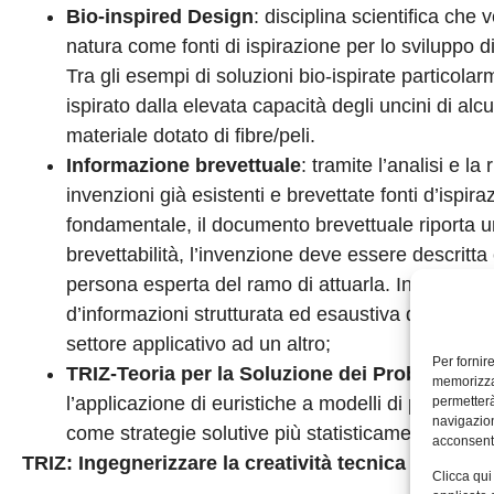
Bio-inspired Design
: disciplina scientifica che v
natura come fonti di ispirazione per lo sviluppo d
Tra gli esempi di soluzioni bio-ispirate particolar
ispirato dalla elevata capacità degli uncini di alc
materiale dotato di fibre/peli.
Informazione brevettuale
: tramite l’analisi e 
invenzioni già esistenti e brevettate fonti d’ispir
fondamentale, il documento brevettuale riporta u
brevettabilità, l’invenzione deve essere descritta
persona esperta del ramo di attuarla. In virtù di 
d’informazioni strutturata ed esaustiva dove poter
settore applicativo ad un altro;
Per fornir
TRIZ-Teoria per la Soluzione dei Problemi Inv
memorizzar
l’applicazione di euristiche a modelli di problemi 
permetterà
navigazion
come strategie solutive più statisticamente corrent
acconsenti
TRIZ: Ingegnerizzare la creatività tecnica
Clicca qui