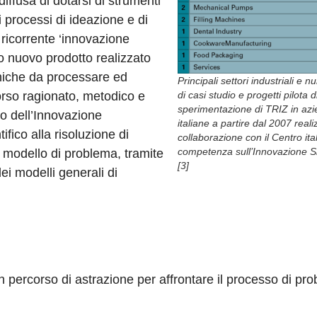
ffusa di dotarsi di strumenti
 processi di ideazione e di
 ricorrente ‘innovazione
po nuovo prodotto realizzato
cniche da processare ed
Principali settori industriali e 
orso ragionato, metodico e
di casi studio e progetti pilota d
sperimentazione di TRIZ in az
ito dell’Innovazione
italiane a partire dal 2007 realiz
fico alla risoluzione di
collaborazione con il Centro ita
competenza sull’Innovazione S
n modello di problema, tramite
[3]
ei modelli generali di
 percorso di astrazione per affrontare il processo di pr