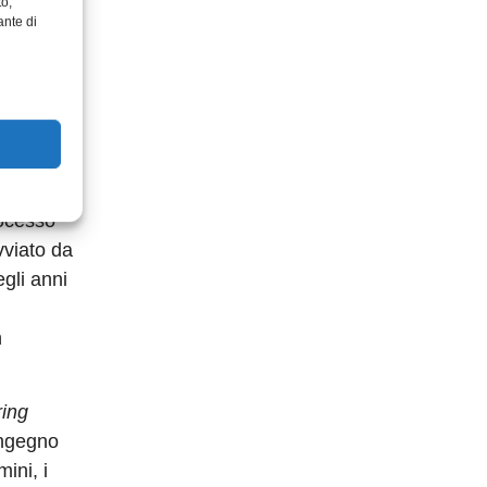
to,
ante di
capacità
TRIZ.
lisi,
rocesso
vviato da
egli anni
n
ring
’ingegno
ini, i