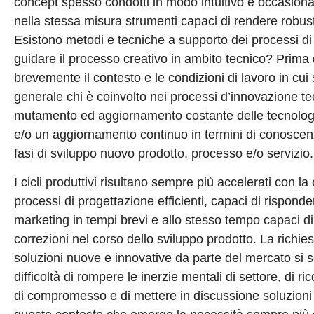
concept spesso condotti in modo intuitivo e occasiona
nella stessa misura strumenti capaci di rendere robusti 
Esistono metodi e tecniche a supporto dei processi di
guidare il processo creativo in ambito tecnico? Prima 
brevemente il contesto e le condizioni di lavoro in cui s
generale chi è coinvolto nei processi d’innovazione 
mutamento ed aggiornamento costante delle tecnologie,
e/o un aggiornamento continuo in termini di conoscenz
fasi di sviluppo nuovo prodotto, processo e/o servizio.
I cicli produttivi risultano sempre più accelerati con 
processi di progettazione efficienti, capaci di risponder
marketing in tempi brevi e allo stesso tempo capaci d
correzioni nel corso dello sviluppo prodotto. La richies
soluzioni nuove e innovative da parte del mercato si 
difficoltà di rompere le inerzie mentali di settore, di ri
di compromesso e di mettere in discussione soluzioni a