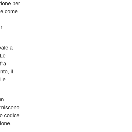
zione per
nte come
ri
vale a
 Le
fra
to, il
lle
un
orniscono
uo codice
ione.