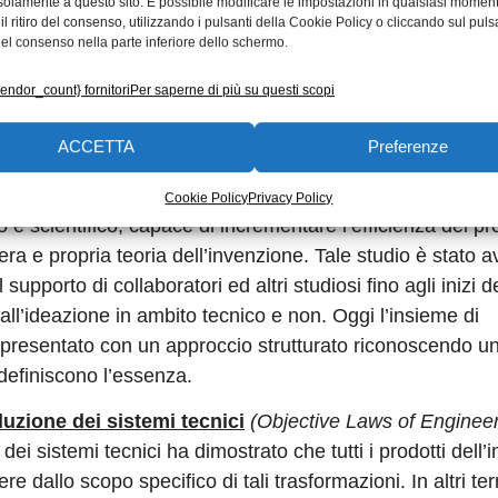
solamente a questo sito. È possibile modificare le impostazioni in qualsiasi momen
liano come
Teoria per la
l ritiro del consenso, utilizzando i pulsanti della Cookie Policy o cliccando sul puls
. Altshuller
(1926-1998)
el consenso nella parte inferiore dello schermo.
ti della marina militare
vendor_count} fornitori
Per saperne di più su questi scopi
stesura delle domande di
Percorso tipico per l’acquisizione di 
operative di base sulla metodologia 
e una massiccia attività
ACCETTA
Preferenze
osa accomuna le soluzioni
uppare un metodo capace di guidare il progettista nell’ana
Cookie Policy
Privacy Policy
e scientifico, capace di incrementare l’efficienza del p
era e propria teoria dell’invenzione. Tale studio è stato a
supporto di collaboratori ed altri studiosi fino agli inizi d
e all’ideazione in ambito tecnico e non. Oggi l’insieme di
presentato con un approccio strutturato riconoscendo u
 definiscono l’essenza.
luzione dei sistemi tecnici
(Objective Laws of Enginee
dei sistemi tecnici ha dimostrato che tutti i prodotti dell
 dallo scopo specifico di tali trasformazioni. In altri term