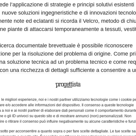
ede l’applicazione di strategie e principi solutivi esistenti 
i nuove soluzioni ingegneristiche e di innovazioni tecnol
mente note ed eclatanti si ricorda il Velcro, metodo di chi
une piante di attaccarsi temporaneamente a tessuti, vestit
la ricerca documentale brevettuale è possibile riconoscere
azione per la risoluzione del problema di origine. Come pr
na soluzione tecnica ad un problema tecnico e come requ
 con una ricchezza di dettagli sufficiente a consentire a 
questi caratteri la letteratura brevettuale rappresenta una
 trovare fonti d’ispirazione per il trasferimento d’idee da
e le migliori esperienze, noi e i nostri partner utilizziamo tecnologie come i cookie p
entivi
: un programma e un insieme di strumenti che pr
e e/o accedere alle informazioni del dispositivo. Il consenso a queste tecnologie
ed estratte dall’analisi di documenti brevettuali e riconos
 a noi e ai nostri partner di elaborare dati personali come il comportamento durant
e o gli ID univoci su questo sito e di mostrare annunci (non) personalizzati. Non
i ed efficaci nella risoluzione di problemi ingegneristici.
re o ritirare il consenso può influire negativamente su alcune caratteristiche e funzi
 sotto per acconsentire a quanto sopra o per fare scelte dettagliate. Le tue scelte s