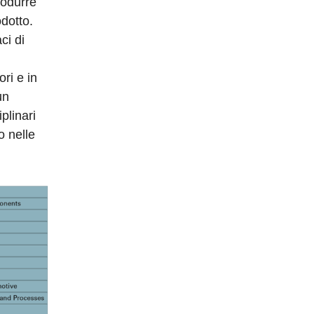
rodurre
odotto.
ci di
ori e in
un
plinari
o nelle