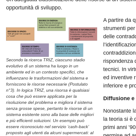
opportunità di sviluppo.
A partire da q
strumenti per 
delle contrad
l’identificazi
contraddizioni,
Secondo la ricerca TRIZ, ciascuno stadio
rispondenza d
evolutivo di un sistema ha luogo in un
tecnici. In vi
ambiente ed in un contesto specifici, che
ed inventive r
influenzano le trasformazioni del sistema e
forniscono le risorse necessarie (Postulato
inferiore e p
n°3). In logica TRIZ, una risorsa è qualsiasi
cosa che può essere applicata per la
Diffusione e
risoluzione del problema e migliora il sistema
senza grosse spese, pertanto le risorse di un
Nonostante la
sistema esistente sono alla base delle migliori
la teoria si è
e più efficienti soluzioni. Un esempio può
primi anni ’9
essere riconosciuto nel servizio ‘cash-back’
proposto agli utenti da alcuni supermercati: al
permise ad aut