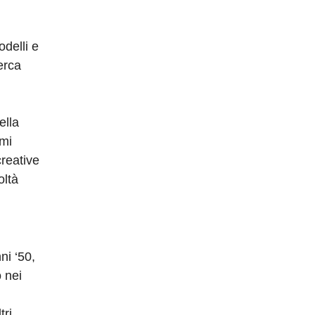
odelli e
erca
ella
emi
creative
oltà
ni ‘50,
o nei
tri