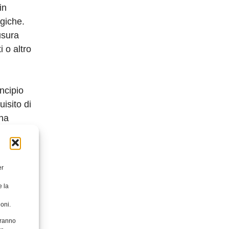
in
ogiche.
usura
i o altro
incipio
isito di
una
 fonte
 un
er
evedono
ciute
e la
oni.
aranno