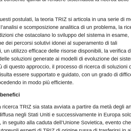
uesti postulati, la teoria TRIZ si articola in una serie di m
l’analisi e scomposizione analitica di un problema, la ric
dizioni che ostacolano lo sviluppo del sistema in esame,
one dei percorsi solutivi idonei al superamento di tali
 un utilizzo efficace delle risorse disponibili, la verifica d
elle soluzioni generate ai modelli di evoluzione dei sist
rtù di questo approccio, il processo di ricerca di soluzioni 
isulta essere supportato e guidato, con un grado di diffic
rocedendo in modo più efficiente.
 benefici
 ricerca TRIZ sia stata avviata a partire da metà degli an
 diffusa negli Stati Uniti e successivamente in Europa sol
0, in seguito alla caduta dell’Unione Sovietica, evento che
orevoli esperti di TRIZ di origine russa di trasferirsi in al