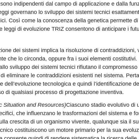
sono indipendenti dal campo di applicazione e dalla fun
 leggi governano lo sviluppo dei sistemi tecnici esattame
logici. Così come la conoscenza della genetica permette di
e leggi di evoluzione TRIZ consentono di anticipare i futu
ione dei sistemi implica la risoluzione di contraddizioni, 
nte che lo circonda, oppure fra i suoi elementi costitutivi.
lo sviluppo dei sistemi tecnici rifiutano il compromesso 
i eliminare le contraddizioni esistenti nel sistema. Pertan
dell’evoluzione tecnologica e quindi l’identificazione de
o di qualsiasi processo di progettazione inventiva.
ic Situation and Resources)
Ciascuno stadio evolutivo di 
ifici, che influenzano le trasformazioni del sistema e f
lla crescita di un organismo vivente, qualunque sia il s
ecnico costituiscono un motore primario per la sua evoluz
a consente quindi di rendere sistematica la ricerca delle