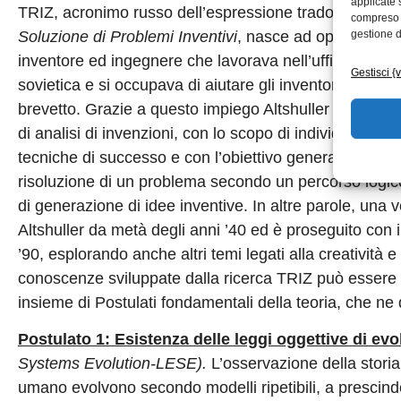
applicate 
TRIZ, acronimo russo dell’espressione tradotta in ita
compreso i
Soluzione di Problemi Inventivi
, nasce ad opera di
G.S
gestione d
inventore ed ingegnere che lavorava nell’ufficio brevet
Gestisci {
sovietica e si occupava di aiutare gli inventori nella 
brevetto. Grazie a questo impiego Altshuller intrapres
di analisi di invenzioni, con lo scopo di individuare c
tecniche di successo e con l’obiettivo generale di svil
risoluzione di un problema secondo un percorso logico 
di generazione di idee inventive. In altre parole, una v
Altshuller da metà degli anni ’40 ed è proseguito con il 
’90, esplorando anche altri temi legati alla creatività 
conoscenze sviluppate dalla ricerca TRIZ può essere 
insieme di Postulati fondamentali della teoria, che ne
Postulato 1: Esistenza delle leggi oggettive di evo
Systems Evolution-LESE).
L’osservazione della storia 
umano evolvono secondo modelli ripetibili, a prescindere