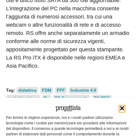
GB e disco fisso SATA da 500 GB aggiornabile.
L’integrazione del PC nella macchina consente
l’aggiunta di numerosi accessori, tra cui una
webcam o altre funzionalità di rete e di accesso
remoto. RS offre anche separatamente un armadio
conforme alle norme di sicurezza vigenti,
appositamente progettato per questa stampante.
La RS Pro iTX è disponibile nelle regioni EMEA e
Asia Pacifico.
Tag:
didattica
FDM
FFF
Industria 4.0
prototipazione
Rs
RS Components
RS PRO
stampa 3d
stampante 3d
stampanti 3D
EDICOLA WEB
Per fornire le migliori esperienze, noi e i nostri partner utilizziamo
tecnologie come i cookie per memorizzare e/o accedere alle informazioni
del dispositivo. Il consenso a queste tecnologie permetterà a noi e ai nostri
partner di elaborare dati personali come il comportamento durante la