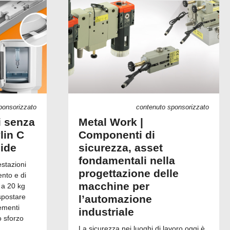
ponsorizzato
contenuto sponsorizzato
i senza
Metal Work |
lin C
Componenti di
uide
sicurezza, asset
fondamentali nella
estazioni
progettazione delle
ento e di
macchine per
 a 20 kg
spostare
l’automazione
ementi
industriale
o sforzo
La sicurezza nei luoghi di lavoro oggi è