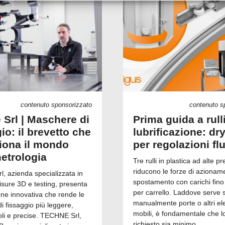
contenuto sponsorizzato
contenuto s
 Srl | Maschere di
Prima guida a rull
io: il brevetto che
lubrificazione: dry
ziona il mondo
per regolazioni fl
metrologia
Tre rulli in plastica ad alte pr
riducono le forze di azionam
, azienda specializzata in
spostamento con carichi fino
isure 3D e testing, presenta
per carrello. Laddove serve 
one innovativa che rende le
manualmente porte o altri el
 fissaggio più leggere,
mobili, è fondamentale che l
i e precise. TECHNE Srl,
richiesto sia minimo