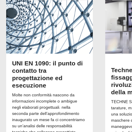
UNI EN 1090: il punto di
Techne
contatto tra
fissagg
progettazione ed
rivolu
esecuzione
della 
Molte non conformità nascono da
informazioni incomplete o ambigue
TECHNE Srl
negli elaborati progettuali. nella
tarature, m
seconda parte dell’approfondimento
una soluzi
inaugurato un mese fa ci concentriamo
maschere di
su un’analisi delle responsabilità
maneggevol
tecniche che collegano progettista,