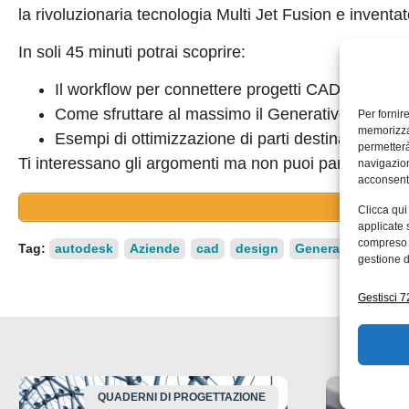
la rivoluzionaria tecnologia Multi Jet Fusion e inventa
In soli 45 minuti potrai scoprire:
Il workflow per connettere progetti CAD 3D Netfa
Come sfruttare al massimo il Generative Design
Per fornir
memorizzar
Esempi di ottimizzazione di parti destinate alla 
permetterà
Ti interessano gli argomenti ma non puoi partecipare? 
navigazion
acconsenti
Registrati o
Clicca qui
applicate 
compreso i
Tag:
autodesk
Aziende
cad
design
Generative design
gestione d
Gestisci 72
QUADERNI DI PROGETTAZIONE