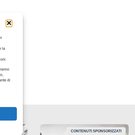
ion.
er
e la
oni.
aranno
to,
ante di
NSORIZZATI
CONTENUTI SPONSORIZZATI