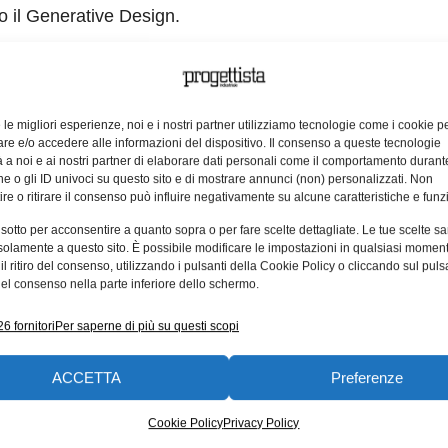
to il Generative Design.
bb e Fusion360 di Autodesk alla tecnologia Multi Jet Fus
 di Autodesk
e le migliori esperienze, noi e i nostri partner utilizziamo tecnologie come i cookie p
e e/o accedere alle informazioni del dispositivo. Il consenso a queste tecnologie
produzione in 3D
 a noi e ai nostri partner di elaborare dati personali come il comportamento durant
Registrati lo stesso per ricevere i video del webinar.
e o gli ID univoci su questo sito e di mostrare annunci (non) personalizzati. Non
re o ritirare il consenso può influire negativamente su alcune caratteristiche e funzi
ra per assistere al webinar
 sotto per acconsentire a quanto sopra o per fare scelte dettagliate. Le tue scelte s
solamente a questo sito. È possibile modificare le impostazioni in qualsiasi momen
l ritiro del consenso, utilizzando i pulsanti della Cookie Policy o cliccando sul puls
manifattura additiva
software
stampa 3d
webinar
el consenso nella parte inferiore dello schermo.
6 fornitori
Per saperne di più su questi scopi
ACCETTA
Preferenze
ARTICOLI CORRELATI
Cookie Policy
Privacy Policy
CONTENUTI SPONSORIZZATI
CONTENUTI SPO