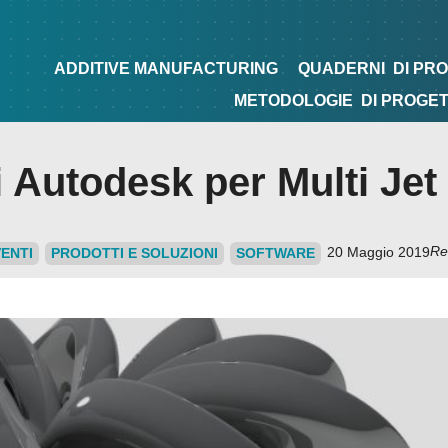
NG
QUADERNI
DI PROGETTAZIONE
TIPS&TRICKS
ADDITIVE MANUFACTURING
QUADERNI
DI PR
METODOLOGIE
DI PROGE
i Autodesk per Multi Jet
Re
20 Maggio 2019
ENTI
PRODOTTI E SOLUZIONI
SOFTWARE