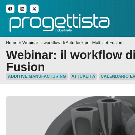
ADDITIVE MANUFACTURI
Home
»
Webinar: il workflow di Autodesk per Multi Jet Fusion
Webinar: il workflow d
Fusion
ADDITIVE MANUFACTURING
ATTUALITÀ
CALENDARIO EV