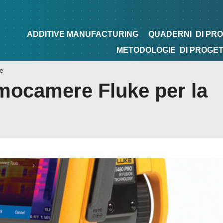
NG
QUADERNI
DI PROGETTAZIONE
TIPS&TRICKS
ADDITIVE MANUFACTURING
QUADERNI
DI PR
METODOLOGIE
DI PROGE
ne
rmocamere Fluke per la