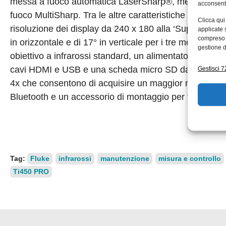
messa a fuoco automatica LaserSharp®, mentre i mode
acconsenti
fuoco MultiSharp. Tra le altre caratteristiche figuran
Clicca qui
risoluzione dei display da 240 x 180 alla ‘SuperResolu
applicate 
compreso i
in orizzontale e di 17° in verticale per i tre modelli e
gestione d
obiettivo a infrarossi standard, un alimentatore c.a. e un
cavi HDMI e USB e una scheda micro SD da 4 GB. La s
Gestisci 72
4x che consentono di acquisire un maggior numero di de
Bluetooth e un accessorio di montaggio per treppiede ol
Tag:
Fluke
infrarossi
manutenzione
misura e controllo
Ti450 PRO