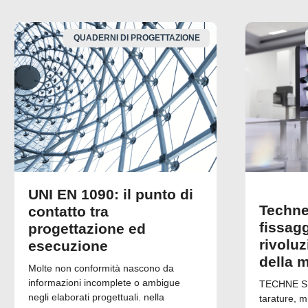
QUADERNI DI PROGETTAZIONE
UNI EN 1090: il punto di
Techne
contatto tra
fissagg
progettazione ed
rivolu
esecuzione
della 
Molte non conformità nascono da
informazioni incomplete o ambigue
TECHNE Srl
negli elaborati progettuali. nella
tarature, m