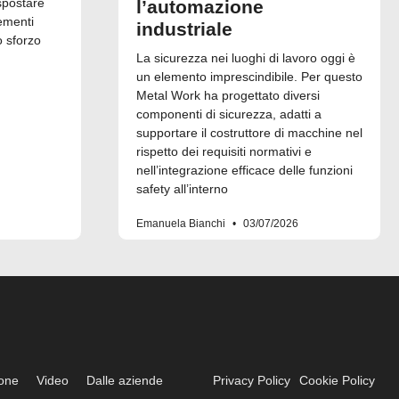
spostare
l’automazione
ementi
industriale
o sforzo
La sicurezza nei luoghi di lavoro oggi è
un elemento imprescindibile. Per questo
Metal Work ha progettato diversi
componenti di sicurezza, adatti a
supportare il costruttore di macchine nel
rispetto dei requisiti normativi e
nell’integrazione efficace delle funzioni
safety all’interno
Emanuela Bianchi
03/07/2026
ione
Video
Dalle aziende
Privacy Policy
Cookie Policy