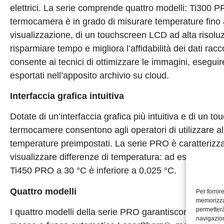
elettrici. La serie comprende quattro modelli: Ti30
termocamera è in grado di misurare temperature fino 
visualizzazione, di un touchscreen LCD ad alta risolu
risparmiare tempo e migliora l’affidabilità dei dati racc
consente ai tecnici di ottimizzare le immagini, esegui
esportati nell’apposito archivio su cloud.
Interfaccia grafica intuitiva
Dotate di un’interfaccia grafica più intuitiva e di un t
termocamere consentono agli operatori di utilizzare alla
temperature preimpostati. La serie PRO è caratterizz
visualizzare differenze di temperatura: ad esempio il
Ti450 PRO a 30 °C è inferiore a 0,025 °C.
Quattro modelli
Per fornir
memorizzar
permetterà
I quattro modelli della serie PRO garantiscono un’eccel
navigazion