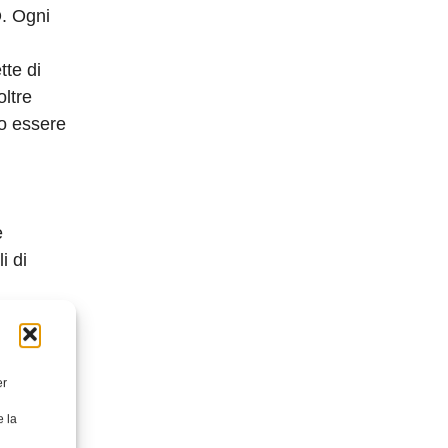
O. Ogni
tte di
oltre
no essere
e
i di
per la
er
e la
zione di