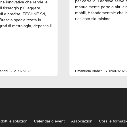
per carrello. Laddove serve 
one innovativa che rende le
manualmente porte o altri el
 fissaggio più leggere,
mobili, è fondamentale che l
i e precise. TECHNE Srl,
richiesto sia minimo
Brescia specializzata in
grati di metrologia, deposita il
anchi
21/07/2026
Emanuela Bianchi
09/07/2026
dotti e soluzioni
Calendario eventi
Associazioni
Corsi e formaz