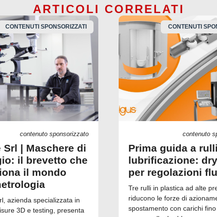
ARTICOLI CORRELATI
CONTENUTI SPONSORIZZATI
CONTENUTI SPO
contenuto sponsorizzato
contenuto s
 Srl | Maschere di
Prima guida a rull
io: il brevetto che
lubrificazione: dry
ziona il mondo
per regolazioni fl
metrologia
Tre rulli in plastica ad alte pr
riducono le forze di azionam
, azienda specializzata in
spostamento con carichi fino
isure 3D e testing, presenta