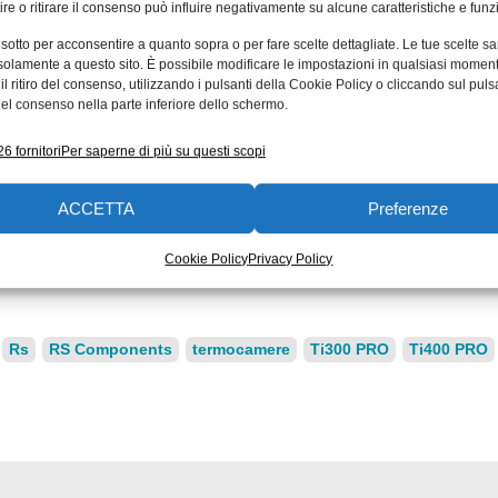
lli Ti400 e Ti480 presentano anche la funzione di mes
re o ritirare il consenso può influire negativamente su alcune caratteristiche e funzi
o una risoluzione spaziale compresa tra 1,75 e 0,93 mRad
 sotto per acconsentire a quanto sopra o per fare scelte dettagliate. Le tue scelte s
tion’ di 1280 x 960 del modello Ti480, e un campo visivo
solamente a questo sito. È possibile modificare le impostazioni in qualsiasi momen
l ritiro del consenso, utilizzando i pulsanti della Cookie Policy o cliccando sul puls
 di 34° x 24° per il modello Ti480. Ogni termocamera è dot
el consenso nella parte inferiore dello schermo.
 caricabatterie, due pacchi batterie intelligenti agli ioni di
erie è completata da grandangolo, macro e teleobiettiv
6 fornitori
Per saperne di più su questi scopi
ttagli da lontano e da vicino. Sono inoltre disponibili u
ACCETTA
Preferenze
tre a una batteria intelligente e un caricatore aggiuntivi
Cookie Policy
Privacy Policy
Rs
RS Components
termocamere
Ti300 PRO
Ti400 PRO