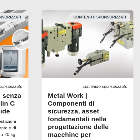
NSORIZZATI
CONTENUTI SPONSORIZZATI
ponsorizzato
contenuto sponsorizzato
i senza
Metal Work |
lin C
Componenti di
uide
sicurezza, asset
fondamentali nella
estazioni
progettazione delle
ento e di
macchine per
 a 20 kg