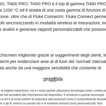
0 PRO, Ti400 PRO, Ti450 PRO e il top di gamma Ti480 PR
a 1200 °C ed è dotata di una vasta gamma di funzioni di
zione, oltre che di Fluke Connect®. Fluke Connect perme
olti sincronizzando in modalità wireless le misurazioni, in
re analisi e generare rapporti personalizzabili che posso
ouchscreen migliorato grazie ai suggerimenti degli utenti, l
rmi per evidenziare aree al di fuori dei ‘normali’ intervall
ata anche da una maggiore sensibilità che consente di
 valore NETD (Noise Equivalent Temperature Difference) 
e le migliori esperienze, noi e i nostri partner utilizziamo tecnologie come i cookie p
e e/o accedere alle informazioni del dispositivo. Il consenso a queste tecnologie
 a noi e ai nostri partner di elaborare dati personali come il comportamento durant
lente qualità delle immagini e sono tutti dotati della fun
e o gli ID univoci su questo sito e di mostrare annunci (non) personalizzati. Non