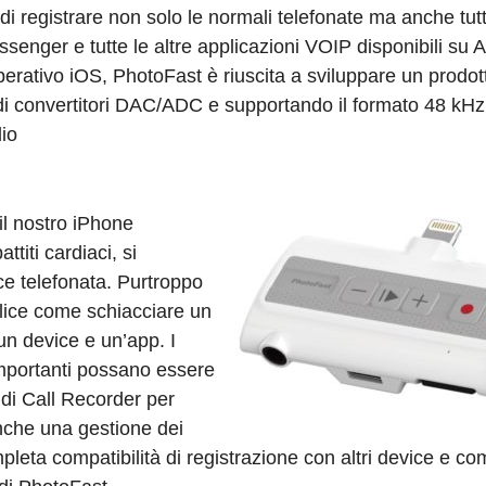
di registrare non solo le normali telefonate ma anche tut
nger e tutte le altre applicazioni VOIP disponibili su 
perativo iOS, PhotoFast è riuscita a sviluppare un prodot
i convertitori DAC/ADC e supportando il formato 48 kHz
dio
 il nostro iPhone
titi cardiaci, si
ce telefonata. Purtroppo
plice come schiacciare un
un device e un’app. I
mportanti possano essere
 di Call Recorder per
nche una gestione dei
ompleta compatibilità di registrazione con altri device e co