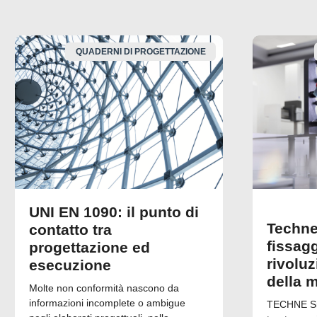
QUADERNI DI PROGETTAZIONE
UNI EN 1090: il punto di
Techne
contatto tra
fissagg
progettazione ed
rivolu
esecuzione
della 
Molte non conformità nascono da
informazioni incomplete o ambigue
TECHNE Srl