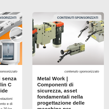
NSORIZZATI
CONTENUTI SPONSORIZZATI
ponsorizzato
contenuto sponsorizzato
i senza
Metal Work |
lin C
Componenti di
uide
sicurezza, asset
fondamentali nella
estazioni
progettazione delle
ento e di
macchine per
 a 20 kg