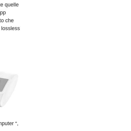
te quelle
App
to che
 lossless
mputer “,