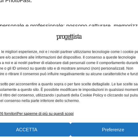
di PhotoFast.
a personale e professionale: possono catturare, memorizz
artphone, ma stranamente hanno ignorato una delle funzi
Recorder è il primo dispositivo del suo genere per iPhone
onate vocali e telefonate via internet. Il dispositivo perm
e le migliori esperienze, noi e i nostri partner utilizziamo tecnologie come i cookie p
e e/o accedere alle informazioni del dispositivo. Il consenso a queste tecnologie
ick.
 a noi e ai nostri partner di elaborare dati personali come il comportamento durant
e o gli ID univoci su questo sito e di mostrare annunci (non) personalizzati. Non
le in tutte le chiamate
re o ritirare il consenso può influire negativamente su alcune caratteristiche e funzi
iate istantaneamente nella memoria In-App e nella scheda
 sotto per acconsentire a quanto sopra o per fare scelte dettagliate. Le tue scelte s
solamente a questo sito. È possibile modificare le impostazioni in qualsiasi momen
uole. Da oggi sarà dunque possibile archiviare non solo 
l ritiro del consenso, utilizzando i pulsanti della Cookie Policy o cliccando sul puls
heda microSD offre inoltre il vantaggio di un’archiviazi
el consenso nella parte inferiore dello schermo.
 video, foto e contatti tra la scheda microSD e l’iDevice
6 fornitori
Per saperne di più su questi scopi
lo spazio di archiviazione dell’iPhone, fare backup e con
 a partire da: 99 euro (prezzo al pubblico consigliato)
ACCETTA
Preferenze