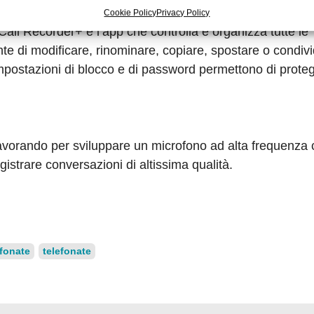
Cookie Policy
Privacy Policy
, Call Recorder+ è l’app che controlla e organizza tutte le
te di modificare, rinominare, copiare, spostare o condivid
impostazioni di blocco e di password permettono di proteg
avorando per sviluppare un microfono ad alta frequenza
gistrare conversazioni di altissima qualità.
efonate
telefonate