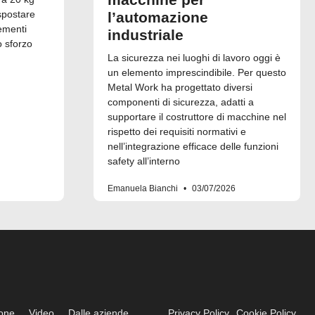
spostare
l’automazione
ementi
industriale
o sforzo
La sicurezza nei luoghi di lavoro oggi è
un elemento imprescindibile. Per questo
Metal Work ha progettato diversi
componenti di sicurezza, adatti a
supportare il costruttore di macchine nel
rispetto dei requisiti normativi e
nell’integrazione efficace delle funzioni
safety all’interno
Emanuela Bianchi
03/07/2026
ione
Video
Dalle aziende
Privacy Policy
Cookie Policy