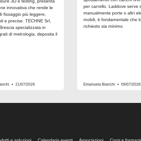
isure 3D e testing, presenta
per carrello. Laddove serve 
one innovativa che rende le
manualmente porte o altri el
 fissaggio più leggere,
mobili, è fondamentale che l
i e precise. TECHNE Srl,
richiesto sia minimo
Brescia specializzata in
grati di metrologia, deposita il
anchi
21/07/2026
Emanuela Bianchi
09/07/2026
dotti e soluzioni
Calendario eventi
Associazioni
Corsi e formaz