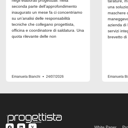
negli elaborati progettuali. nella
tarature, m
seconda parte dell’approfondimento
una soluzi
inaugurato un mese fa ci concentriamo
maschere di
su un’analisi delle responsabilità
maneggevol
tecniche che collegano progettista,
azienda di 
officina e coordinatore di saldatura. Una
servizi inte
quota rilevante delle non
brevetto di
Emanuela Bianchi
24/07/2026
Emanuela Bi
White Paper
Pro