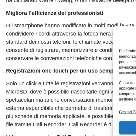
ha dichiarato Warren Wang, Amministratore delegato 
Migliora l’efficienza dei professionisti
Gli smartphone hanno modificato in molti modi la vit
condividere ricordi attraverso la fotocamera dello sm
standard dei nostri telefoni: le chiamate vocali. Call 
consente di registrare, memorizzare e condividere telef
Per fornir
memorizzar
conservare le conversazioni telefoniche con un solo cl
permetterà
navigazion
Registrazioni one-touch per un uso semplice e faci
acconsenti
Solo un click e tutte le registrazioni verranno archiv
Clicca qui
applicate 
MicroSD, dove è possibile riascoltarle ogni volta si v
compreso i
spettacolari ma anche conversazioni memorabili. La sc
gestione d
esterna espandibile che permette di trasferire musica,
Gestisci 72
più schede di memoria applicate, è possibile liberare 
file tramite Call Recorder. Call Recorder è disponibile