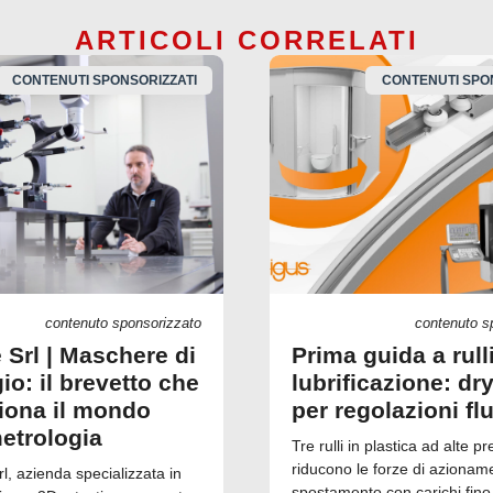
ARTICOLI CORRELATI
CONTENUTI SPONSORIZZATI
CONTENUTI SPO
contenuto sponsorizzato
contenuto s
 Srl | Maschere di
Prima guida a rull
io: il brevetto che
lubrificazione: dry
ziona il mondo
per regolazioni fl
metrologia
Tre rulli in plastica ad alte pr
riducono le forze di azionam
, azienda specializzata in
spostamento con carichi fino