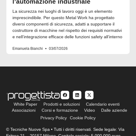
l’automazione industriale
La sicurezza nei luoghi di lavoro oggi è un elemento
imprescindibile. Per questo Metal Work ha progettato
diversi componenti di sicurezza, adatti a supportare il
costruttore di macchine nel rispetto dei requisiti normativi
e nell’integrazione efficace delle funzioni safety all’interno
Emanuela Bianchi
03/07/2026
White Paper
Prodotti e soluzioni
Calendario eventi
Associazioni
Corsi e formazione
Video
Dalle aziende
Privacy Policy
Cookie Policy
© Tecniche Nuove Spa • Tutti i diritti riservati. Sede legale: Via
Eritrea 21 – 20157 Milano. Capitale sociale: 5.000.000 euro