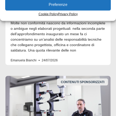
Preferenze
UNI EN 1090: il punto di contatto tra
progettazione ed esecuzione
Cookie Policy
Privacy Policy
Molte non conformità nascono da informazioni incomplete
o ambigue negli elaborati progettuali. nella seconda parte
dell’approfondimento inaugurato un mese fa ci
concentriamo su un’analisi delle responsabilità tecniche
che collegano progettista, officina e coordinatore di
saldatura. Una quota rilevante delle non
Emanuela Bianchi
24/07/2026
CONTENUTI SPONSORIZZATI