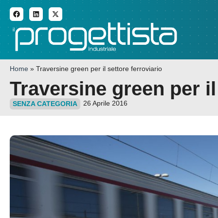
ADDITIVE MANUFACTURI
Home
»
Traversine green per il settore ferroviario
Traversine green per il
26 Aprile 2016
SENZA CATEGORIA