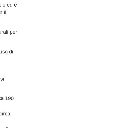
elo ed è
 il
urali per
uso di
si
ca 190
circa