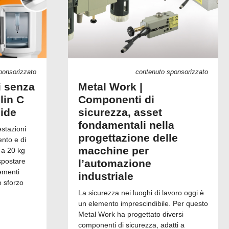
ponsorizzato
contenuto sponsorizzato
i senza
Metal Work |
lin C
Componenti di
uide
sicurezza, asset
fondamentali nella
estazioni
progettazione delle
ento e di
macchine per
 a 20 kg
spostare
l’automazione
ementi
industriale
o sforzo
La sicurezza nei luoghi di lavoro oggi è
un elemento imprescindibile. Per questo
Metal Work ha progettato diversi
componenti di sicurezza, adatti a