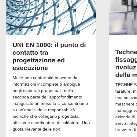
UNI EN 1090: il punto di
Techne
contatto tra
fissagg
progettazione ed
rivolu
esecuzione
della 
Molte non conformità nascono da
informazioni incomplete o ambigue
TECHNE Srl
negli elaborati progettuali. nella
tarature, m
seconda parte dell’approfondimento
una soluzi
inaugurato un mese fa ci concentriamo
maschere di
su un’analisi delle responsabilità
maneggevol
tecniche che collegano progettista,
azienda di 
officina e coordinatore di saldatura. Una
servizi inte
quota rilevante delle non
brevetto di