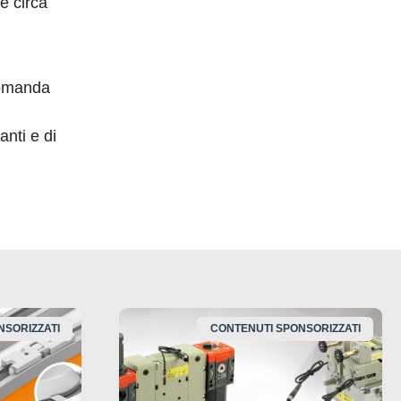
te circa
domanda
nti e di
NSORIZZATI
CONTENUTI SPONSORIZZATI