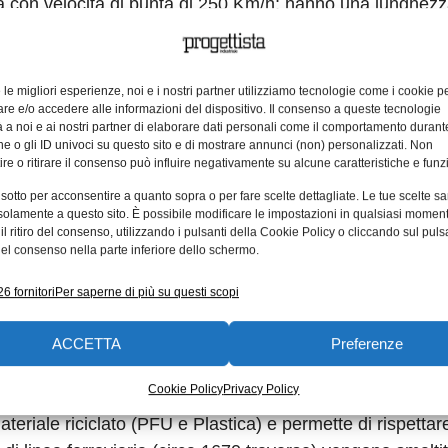
ità con velocità di punta di 250 Km/h; hanno una lunghezz
tà con velocità di punta superiore ai 250 Km/h; hanno un
50 Kg.
e le migliori esperienze, noi e i nostri partner utilizziamo tecnologie come i cookie p
e sotto il profilo ambientale della traversa GreenRail™ 
e e/o accedere alle informazioni del dispositivo. Il consenso a queste tecnologie
 a noi e ai nostri partner di elaborare dati personali come il comportamento durant
tto a quelle delle traverse in c.a.p. e, se paragonate con 
e o gli ID univoci su questo sito e di mostrare annunci (non) personalizzati. Non
ternazionali, oltre ad essere ottenuta da materiale riciclat
re o ritirare il consenso può influire negativamente su alcune caratteristiche e funzi
re l’impatto acustico e richiede un minore uso di risorse.
 sotto per acconsentire a quanto sopra o per fare scelte dettagliate. Le tue scelte s
solamente a questo sito. È possibile modificare le impostazioni in qualsiasi momen
ni di sostenibilità ambientale; l’uso di materiali di riciclo
l ritiro del consenso, utilizzando i pulsanti della Cookie Policy o cliccando sul puls
ebbero difficili da smaltire. Vantaggio implementato da altr
el consenso nella parte inferiore dello schermo.
ento nel consumo di ballast e la conseguente diminuzione
6 fornitori
Per saperne di più su questi scopi
a peculiarità della composizione della traversa GreenRail™,
zoelettrici o fotovoltaici integrati. Questo si traduce in un
ACCETTA
Preferenze
Cookie Policy
Privacy Policy
cosostenibili grazie a due principali aspetti:
le riciclato (PFU e Plastica) e permette di rispettare