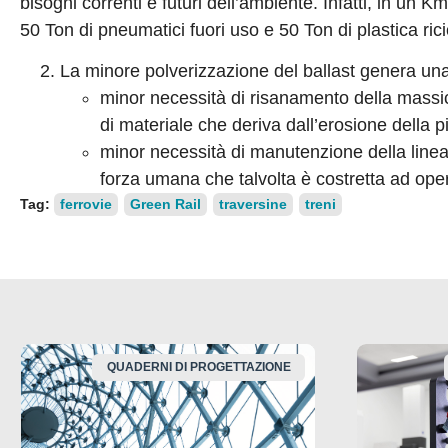
bisogni correnti e futuri dell’ambiente. Infatti, in un K
50 Ton di pneumatici fuori uso e 50 Ton di plastica rici
La minore polverizzazione del ballast genera una s
minor necessità di risanamento della mass
di materiale che deriva dall’erosione della pi
minor necessità di manutenzione della linea.
forza umana che talvolta è costretta ad oper
Tag:
ferrovie
Green Rail
traversine
treni
QUADERNI DI PROGETTAZIONE