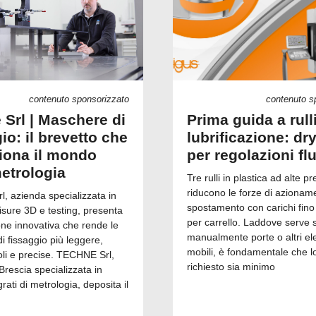
contenuto sponsorizzato
contenuto s
 Srl | Maschere di
Prima guida a rull
io: il brevetto che
lubrificazione: dry
ziona il mondo
per regolazioni fl
metrologia
Tre rulli in plastica ad alte pr
riducono le forze di azionam
, azienda specializzata in
spostamento con carichi fino
isure 3D e testing, presenta
per carrello. Laddove serve 
one innovativa che rende le
manualmente porte o altri el
 fissaggio più leggere,
mobili, è fondamentale che l
i e precise. TECHNE Srl,
richiesto sia minimo
Brescia specializzata in
grati di metrologia, deposita il