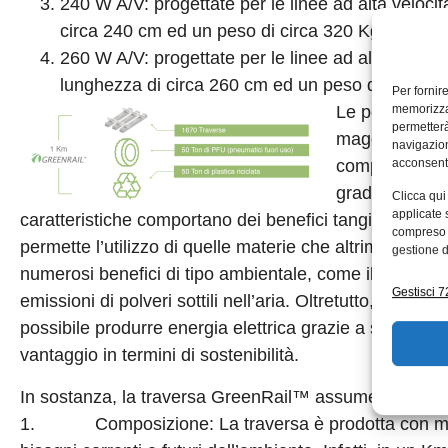
240 W A/V: progettate per le linee ad alta veloc
circa 240 cm ed un peso di circa 320 Kg.
260 W A/V: progettate per le linee ad alta veloci
lunghezza di circa 260 cm ed un peso di circa 3
Per fornir
Le performanc
memorizzar
permetterà
maggiori rispe
navigazion
competitors in
acconsenti
grado di ridur
Clicca qui
applicate 
caratteristiche comportano dei benefici tangibili in termi
compreso i
permette l’utilizzo di quelle materie che altrimenti sar
gestione d
numerosi benefici di tipo ambientale, come il decrem
Gestisci 72
emissioni di polveri sottili nell’aria. Oltretutto, per l
possibile produrre energia elettrica grazie a sistemi pie
vantaggio in termini di sostenibilità.
In sostanza, la traversa GreenRail™ assume caratteri e
1. Composizione: La traversa è prodotta con materia