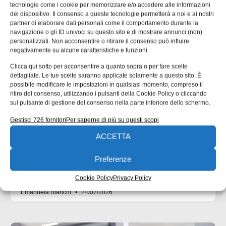
tecnologie come i cookie per memorizzare e/o accedere alle informazioni
del dispositivo. Il consenso a queste tecnologie permetterà a noi e ai nostri
partner di elaborare dati personali come il comportamento durante la
navigazione o gli ID univoci su questo sito e di mostrare annunci (non)
personalizzati. Non acconsentire o ritirare il consenso può influire
negativamente su alcune caratteristiche e funzioni.
Clicca qui sotto per acconsentire a quanto sopra o per fare scelte
dettagliate. Le tue scelte saranno applicate solamente a questo sito. È
possibile modificare le impostazioni in qualsiasi momento, compreso il
UNI EN 1090: il punto di contatto tra
ritiro del consenso, utilizzando i pulsanti della Cookie Policy o cliccando
progettazione ed esecuzione
sul pulsante di gestione del consenso nella parte inferiore dello schermo.
Molte non conformità nascono da informazioni incomplete
Gestisci 726 fornitori
Per saperne di più su questi scopi
o ambigue negli elaborati progettuali. nella seconda parte
ACCETTA
dell’approfondimento inaugurato un mese fa ci
concentriamo su un’analisi delle responsabilità tecniche
Preferenze
che collegano progettista, officina e coordinatore di
saldatura. Una quota rilevante delle non
Cookie Policy
Privacy Policy
Emanuela Bianchi
24/07/2026