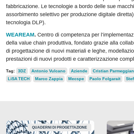
fabbricazione. Le tecnologie a bordo delle sue macch
assorbimento selettivo per produzione digitale dirett
tecnologia DLP).
WEAREAM
.
Centro di competenza per l’implementazion
della value chain produttiva, fondato grazie alla colla
di progettazione di nuovi materiali e leghe, modellazi
prestazioni di nuovi prodotti e caratterizzazione compl
Tag:
3DZ
Antonio Vulcano
Aziende
Cristian Parmeggian
LiSA TECH
Marco Zappia
Mecspe
Paolo Folgarait
Ste
QUADERNI DI PROGETTAZIONE