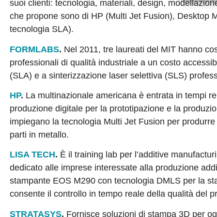
suoi clienti: tecnologia, materiali, design, modellazi
che propone sono di HP (Multi Jet Fusion), Desktop 
tecnologia SLA).
FORMLABS
.
Nel 2011, tre laureati del MIT hanno cos
professionali di qualità industriale a un costo accessi
(SLA) e a sinterizzazione laser selettiva (SLS) profess
HP
.
La multinazionale americana è entrata in tempi rel
produzione digitale per la prototipazione e la produzi
impiegano la tecnologia Multi Jet Fusion per produrre p
parti in metallo.
LISA TECH
.
È il training lab per l’additive manufactu
dedicato alle imprese interessate alla produzione additiv
stampante EOS M290 con tecnologia DMLS per la stampa
consente il controllo in tempo reale della qualità del
STRATASYS
.
Fornisce soluzioni di stampa 3D per ogni