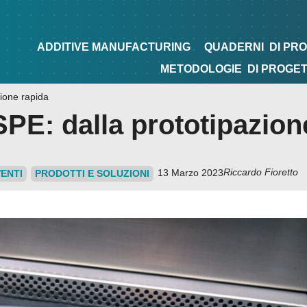
NG
QUADERNI
DI PROGETTAZIONE
TIPS&TRICKS
ADDITIVE MANUFACTURING
QUADERNI
DI PR
METODOLOGIE
DI PROGE
ione rapida
PE: dalla prototipazion
Riccardo Fioretto
13 Marzo 2023
ENTI
PRODOTTI E SOLUZIONI