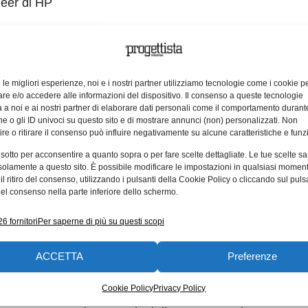
neer di HP
turing engineer di Kilometro Rosso.
taly di Stratasys
e le migliori esperienze, noi e i nostri partner utilizziamo tecnologie come i cookie p
i Weaream
e e/o accedere alle informazioni del dispositivo. Il consenso a queste tecnologie
 a noi e ai nostri partner di elaborare dati personali come il comportamento durant
 tavola rotonda
e o gli ID univoci su questo sito e di mostrare annunci (non) personalizzati. Non
re o ritirare il consenso può influire negativamente su alcune caratteristiche e funzi
 nelle imprese, nonché nella vendita di stampanti e scan
 sotto per acconsentire a quanto sopra o per fare scelte dettagliate. Le tue scelte s
solamente a questo sito. È possibile modificare le impostazioni in qualsiasi momen
ali tra Italia, Europa e Middle East. Ha 4.300 clienti, co
l ritiro del consenso, utilizzando i pulsanti della Cookie Policy o cliccando sul puls
re 3D. È rivenditore autorizzato di tutti i prodotti 3D Sy
el consenso nella parte inferiore dello schermo.
rkforged (stampanti 3D per compositi e metalli con tec
6 fornitori
Per saperne di più su questi scopi
SLS), Nexa 3D (stampanti 3D con innovata tecnologia L
e (software per la stampa 3D) e Geomagic (software per r
ACCETTA
Preferenze
Cookie Policy
Privacy Policy
oni per l’additive manufacturing. Cura ogni aspetto dei pro