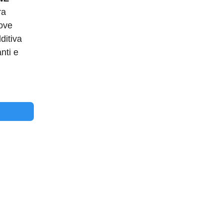
ra
uove
ditiva
nti e