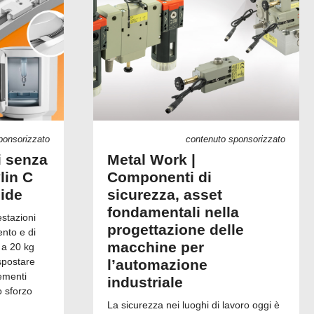
ponsorizzato
contenuto sponsorizzato
i senza
Metal Work |
lin C
Componenti di
uide
sicurezza, asset
fondamentali nella
estazioni
progettazione delle
ento e di
macchine per
 a 20 kg
spostare
l’automazione
ementi
industriale
o sforzo
La sicurezza nei luoghi di lavoro oggi è