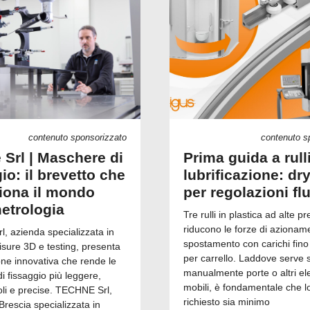
contenuto sponsorizzato
contenuto s
 Srl | Maschere di
Prima guida a rull
io: il brevetto che
lubrificazione: dry
ziona il mondo
per regolazioni fl
metrologia
Tre rulli in plastica ad alte pr
riducono le forze di azionam
, azienda specializzata in
spostamento con carichi fino
isure 3D e testing, presenta
per carrello. Laddove serve 
one innovativa che rende le
manualmente porte o altri el
 fissaggio più leggere,
mobili, è fondamentale che l
i e precise. TECHNE Srl,
richiesto sia minimo
Brescia specializzata in