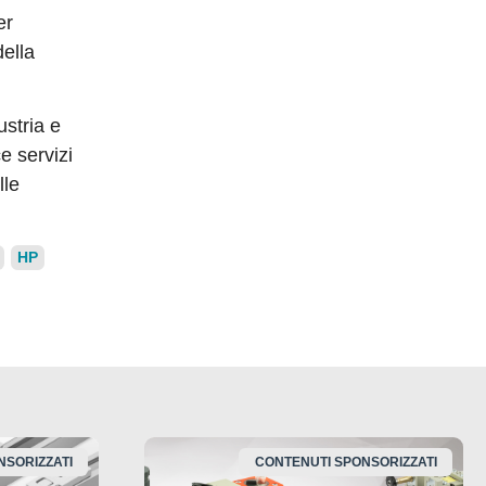
er
della
ustria e
e servizi
lle
HP
NSORIZZATI
CONTENUTI SPONSORIZZATI