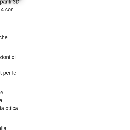
mpanti 3D
 4 con
iche
ioni di
t per le
ne
la
a ottica
lla