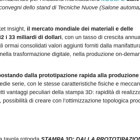
 convegni dello stand di Tecniche Nuove (Salone automa
et Insight,
il mercato mondiale dei materiali e delle
 i 33 miliardi di dollari
, con un tasso di crescita annu
 ormai consolidati valori aggiunti forniti dalla manifattur
o nella trasformazione digitale, nella produzione on-dema
spostando dalla prototipazione rapida alla produzione 
edie serie, con le stesse caratteristiche fisiche e meccan
utti vantaggi peculiari della stampa 3D: rapidità di realizz
 possibilità di creare con l’ottimizzazione topologica prod
la tavola rotonda
STAMPA 3D: DALLA PROTOTIPAZIO