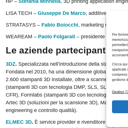
HP –
Stefania Minnella
, 3D printing application engi
LISA TECH –
Giuseppe De Marco
, additive manufac
STRATASYS –
Fabio Boiocchi
, marketing manager I
Per fornir
WEAREAM –
Paolo Folgarait
– presidente e CEO d
memorizzar
permetterà
Le aziende partecipanti alla
navigazion
acconsenti
3DZ
.
Specializzata nell’introduzione della stampa 3D
Clicca qui
applicate 
Fondata nel 2010, ha una dimensione globale con 16 fili
compreso i
2.600 stampanti 3D installate, oltre a scanner e softwa
gestione d
(stampanti 3D con tecnologia DMP, SLS, SLA MJP), Ma
Gestisci 72
CFR), Formlabs (stampanti 3D con tecnologia SLA e 
Artec 3D (soluzioni per la scansione 3D), Materialis
engineering e controllo qualità).
ELMEC 3D
.
È service provider e rivenditore di soluzi