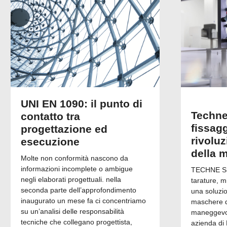
UNI EN 1090: il punto di
Techne
contatto tra
fissagg
progettazione ed
rivolu
esecuzione
della 
Molte non conformità nascono da
informazioni incomplete o ambigue
TECHNE Srl
negli elaborati progettuali. nella
tarature, m
seconda parte dell’approfondimento
una soluzi
inaugurato un mese fa ci concentriamo
maschere di
su un’analisi delle responsabilità
maneggevol
tecniche che collegano progettista,
azienda di 