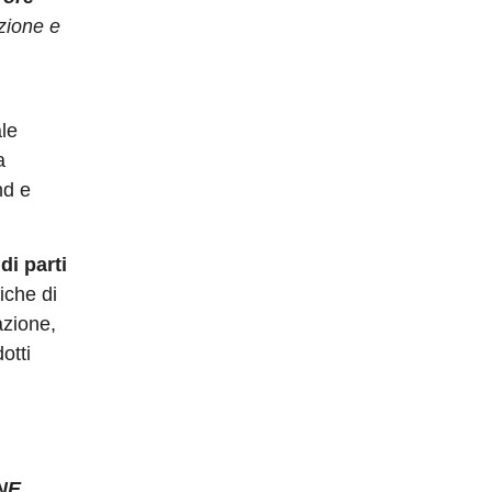
zione e
ale
a
nd e
di parti
iche di
azione,
otti
NE