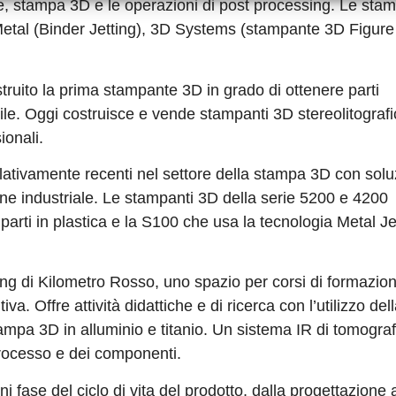
one, stampa 3D e le operazioni di post processing. Le sta
Metal (Binder Jetting), 3D Systems (stampante 3D Figure
truito la prima stampante 3D in grado di ottenere parti
bile. Oggi costruisce e vende stampanti 3D stereolitograf
ionali.
ativamente recenti nel settore della stampa 3D con soluz
one industriale. Le stampanti 3D della serie 5200 e 4200
arti in plastica e la S100 che usa la tecnologia Metal Je
ring di Kilometro Rosso, uno spazio per corsi di formazio
a. Offre attività didattiche e di ricerca con l’utilizzo del
 3D in alluminio e titanio. Un sistema IR di tomografi
 processo e dei componenti.
 fase del ciclo di vita del prodotto, dalla progettazione a