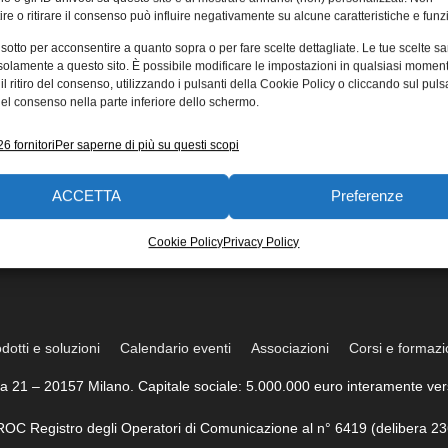
re o ritirare il consenso può influire negativamente su alcune caratteristiche e funzi
 sotto per acconsentire a quanto sopra o per fare scelte dettagliate. Le tue scelte s
solamente a questo sito. È possibile modificare le impostazioni in qualsiasi momen
l ritiro del consenso, utilizzando i pulsanti della Cookie Policy o cliccando sul puls
el consenso nella parte inferiore dello schermo.
6 fornitori
Per saperne di più su questi scopi
ACCETTA
Preferenze
Cookie Policy
Privacy Policy
dotti e soluzioni
Calendario eventi
Associazioni
Corsi e formaz
trea 21 – 20157 Milano. Capitale sociale: 5.000.000 euro interamente vers
l ROC Registro degli Operatori di Comunicazione al n° 6419 (delibera 23