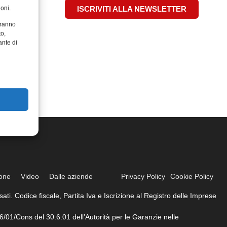
oni.
ISCRIVITI ALLA NEWSLETTER
aranno
to,
ante di
ione
Video
Dalle aziende
Privacy Policy
Cookie Policy
ati. Codice fiscale, Partita Iva e Iscrizione al Registro delle Imprese
6/01/Cons del 30.6.01 dell’Autorità per le Garanzie nelle