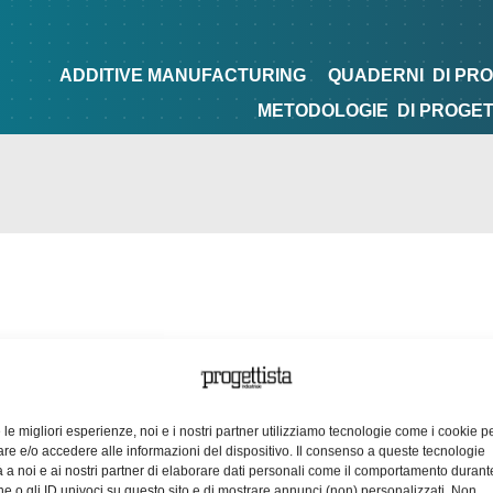
NG
QUADERNI
DI PROGETTAZIONE
TIPS&TRICKS
ADDITIVE MANUFACTURING
QUADERNI
DI PR
METODOLOGIE
DI PROGE
e le migliori esperienze, noi e i nostri partner utilizziamo tecnologie come i cookie p
e e/o accedere alle informazioni del dispositivo. Il consenso a queste tecnologie
 a noi e ai nostri partner di elaborare dati personali come il comportamento durant
e o gli ID univoci su questo sito e di mostrare annunci (non) personalizzati. Non