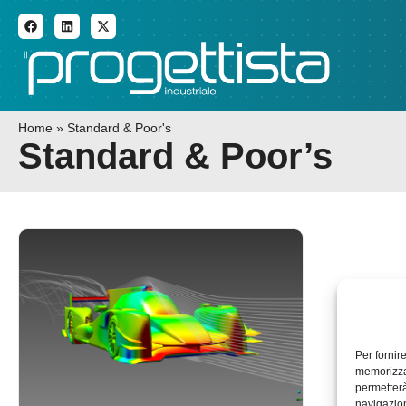
ADDITIVE MANUFACTURI
Home
»
Standard & Poor's
Standard & Poor’s
Per fornir
memorizzar
permetterà
navigazion