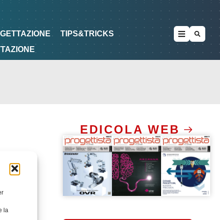
METODOLOGIE
DI PROGETTAZIONE
OGETTAZIONE
TIPS&TRICKS
TTAZIONE
EDICOLA WEB
er
e la