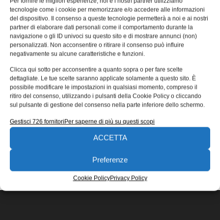
Per fornire le migliori esperienze, noi e i nostri partner utilizziamo
ThinOX4PC USB
tecnologie come i cookie per memorizzare e/o accedere alle informazioni
del dispositivo. Il consenso a queste tecnologie permetterà a noi e ai nostri
Praim ha annunciato la disponibilità del nuovo
partner di elaborare dati personali come il comportamento durante la
ThinOX4PC USB, dispositivo espressamente pensato per
navigazione o gli ID univoci su questo sito e di mostrare annunci (non)
il lavoro da remoto. ThinOX4PC è la
personalizzati. Non acconsentire o ritirare il consenso può influire
negativamente su alcune caratteristiche e funzioni.
Ida Dallacasa
16/06/2020
Clicca qui sotto per acconsentire a quanto sopra o per fare scelte
EDICOLA WEB
dettagliate. Le tue scelte saranno applicate solamente a questo sito. È
possibile modificare le impostazioni in qualsiasi momento, compreso il
ritiro del consenso, utilizzando i pulsanti della Cookie Policy o cliccando
sul pulsante di gestione del consenso nella parte inferiore dello schermo.
Gestisci 726 fornitori
Per saperne di più su questi scopi
ACCETTA
ISCRIVITI ALLA NEWSLETTER
Preferenze
Cookie Policy
Privacy Policy