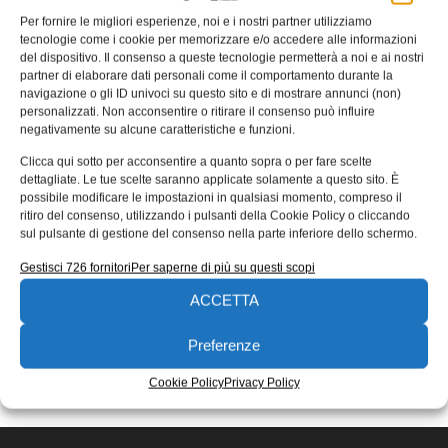
Per fornire le migliori esperienze, noi e i nostri partner utilizziamo
Turck Banner, sistema di
tecnologie come i cookie per memorizzare e/o accedere alle informazioni
parcheggio supportato da sensori
del dispositivo. Il consenso a queste tecnologie permetterà a noi e ai nostri
partner di elaborare dati personali come il comportamento durante la
La società di distribuzione di liquidi sfusi ADPO ha
navigazione o gli ID univoci su questo sito e di mostrare annunci (non)
adottato, nel porto di Anversa, un sistema di parcheggio
personalizzati. Non acconsentire o ritirare il consenso può influire
supportato da sensori
negativamente su alcune caratteristiche e funzioni.
Redazione
19/04/2021
Clicca qui sotto per acconsentire a quanto sopra o per fare scelte
dettagliate. Le tue scelte saranno applicate solamente a questo sito. È
EDICOLA WEB
possibile modificare le impostazioni in qualsiasi momento, compreso il
ritiro del consenso, utilizzando i pulsanti della Cookie Policy o cliccando
sul pulsante di gestione del consenso nella parte inferiore dello schermo.
Gestisci 726 fornitori
Per saperne di più su questi scopi
ACCETTA
Preferenze
ISCRIVITI ALLA NEWSLETTER
Cookie Policy
Privacy Policy