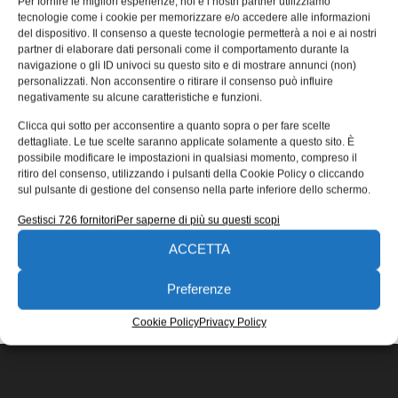
Per fornire le migliori esperienze, noi e i nostri partner utilizziamo
Automazione punta all’Industria 4.0
tecnologie come i cookie per memorizzare e/o accedere alle informazioni
del dispositivo. Il consenso a queste tecnologie permetterà a noi e ai nostri
Con la release 2018, SPAC Automazione entra in
partner di elaborare dati personali come il comportamento durante la
Industria 4.0, aprendosi alla Cloud Collaboration tramite
navigazione o gli ID univoci su questo sito e di mostrare annunci (non)
una nuovissima interfaccia di comunicazione
personalizzati. Non acconsentire o ritirare il consenso può influire
negativamente su alcune caratteristiche e funzioni.
Redazione
09/11/2017
Clicca qui sotto per acconsentire a quanto sopra o per fare scelte
EDICOLA WEB
dettagliate. Le tue scelte saranno applicate solamente a questo sito. È
possibile modificare le impostazioni in qualsiasi momento, compreso il
ritiro del consenso, utilizzando i pulsanti della Cookie Policy o cliccando
sul pulsante di gestione del consenso nella parte inferiore dello schermo.
Gestisci 726 fornitori
Per saperne di più su questi scopi
ACCETTA
ISCRIVITI ALLA NEWSLETTER
Preferenze
Cookie Policy
Privacy Policy