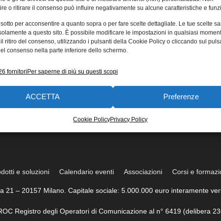
re o ritirare il consenso può influire negativamente su alcune caratteristiche e funzi
 sotto per acconsentire a quanto sopra o per fare scelte dettagliate. Le tue scelte s
solamente a questo sito. È possibile modificare le impostazioni in qualsiasi momen
l ritiro del consenso, utilizzando i pulsanti della Cookie Policy o cliccando sul puls
el consenso nella parte inferiore dello schermo.
6 fornitori
Per saperne di più su questi scopi
ACCETTA
Preferenze
Cookie Policy
Privacy Policy
dotti e soluzioni
Calendario eventi
Associazioni
Corsi e formaz
trea 21 – 20157 Milano. Capitale sociale: 5.000.000 euro interamente vers
l ROC Registro degli Operatori di Comunicazione al n° 6419 (delibera 23