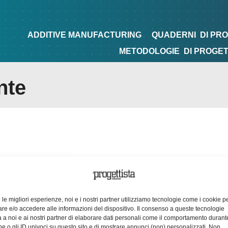
NG
QUADERNI
DI PROGETTAZIONE
TIPS&TRICKS
ADDITIVE MANUFACTURING
QUADERNI
DI PR
METODOLOGIE
DI PROGE
nte
e le migliori esperienze, noi e i nostri partner utilizziamo tecnologie come i cookie p
e e/o accedere alle informazioni del dispositivo. Il consenso a queste tecnologie
 a noi e ai nostri partner di elaborare dati personali come il comportamento durant
e o gli ID univoci su questo sito e di mostrare annunci (non) personalizzati. Non