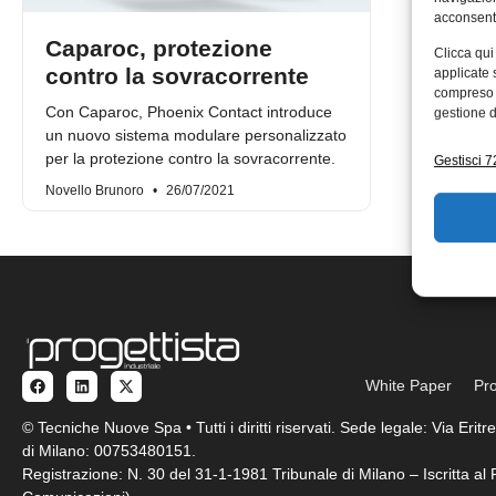
acconsenti
Caparoc, protezione
Clicca qui
contro la sovracorrente
applicate 
compreso i
Con Caparoc, Phoenix Contact introduce
gestione d
un nuovo sistema modulare personalizzato
per la protezione contro la sovracorrente.
Gestisci 72
Novello Brunoro
26/07/2021
White Paper
Pro
© Tecniche Nuove Spa • Tutti i diritti riservati. Sede legale: Via Eri
di Milano: 00753480151.
Registrazione: N. 30 del 31-1-1981 Tribunale di Milano – Iscritta a