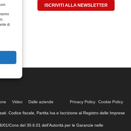
oni.
ISCRIVITI ALLA NEWSLETTER
aranno
to,
ante di
ione
Video
Dalle aziende
Privacy Policy
Cookie Policy
ati. Codice fiscale, Partita Iva e Iscrizione al Registro delle Imprese
6/01/Cons del 30.6.01 dell’Autorità per le Garanzie nelle