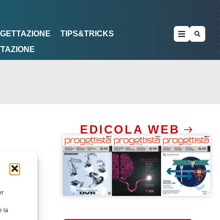
METODOLOGIE
DI PROGETTAZIONE
OGETTAZIONE
TIPS&TRICKS
TTAZIONE
EDICOLA WEB
er
e la