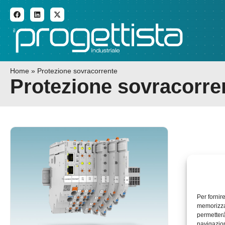
ADDITIVE MANUFACTURI
Home
»
Protezione sovracorrente
Protezione sovracorre
Per fornir
memorizzar
permetterà
navigazion