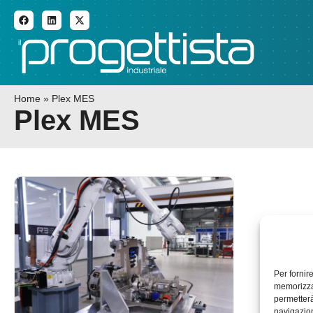
ADDITIVE MANUFACTURI
Home
»
Plex MES
Plex MES
Per fornir
memorizzar
permetterà
navigazion