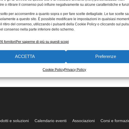
re o ritirare il consenso può influire negativamente su alcune caratteristiche e funzi
 sotto per acconsentire a quanto sopra o per fare scelte dettagliate. Le tue scelte s
solamente a questo sito. È possibile modificare le impostazioni in qualsiasi momen
l ritiro del consenso, utilizzando i pulsanti della Cookie Policy o cliccando sul puls
el consenso nella parte inferiore dello schermo.
6 fornitori
Per saperne di più su questi scopi
ACCETTA
Preferenze
Cookie Policy
Privacy Policy
dotti e soluzioni
Calendario eventi
Associazioni
Corsi e formaz