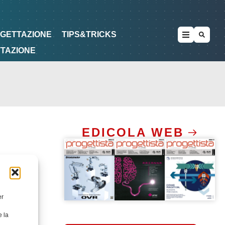
METODOLOGIE
DI PROGETTAZIONE
OGETTAZIONE
TIPS&TRICKS
TTAZIONE
EDICOLA WEB
er
e la