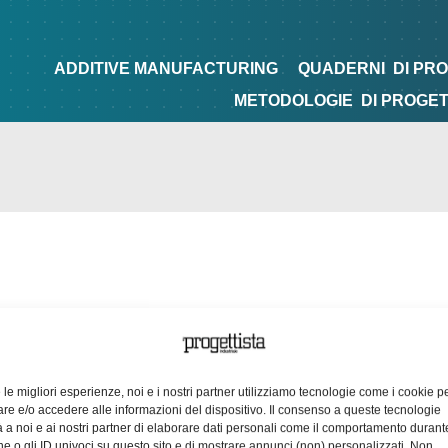
NG
QUADERNI
DI PROGETTAZIONE
TIPS&TRICKS
ADDITIVE MANUFACTURING
QUADERNI
DI PR
METODOLOGIE
DI PROGE
e le migliori esperienze, noi e i nostri partner utilizziamo tecnologie come i cookie p
e e/o accedere alle informazioni del dispositivo. Il consenso a queste tecnologie
 a noi e ai nostri partner di elaborare dati personali come il comportamento durant
e o gli ID univoci su questo sito e di mostrare annunci (non) personalizzati. Non