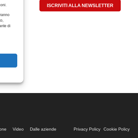
oni.
ISCRIVITI ALLA NEWSLETTER
aranno
to,
ante di
ione
Video
Dalle aziende
Privacy Policy
Cookie Policy