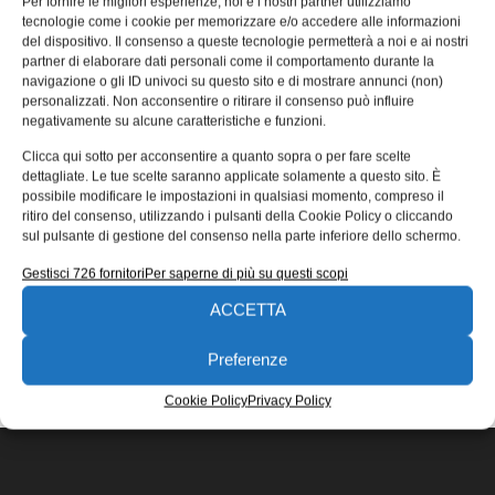
Per fornire le migliori esperienze, noi e i nostri partner utilizziamo
ogni progetto
tecnologie come i cookie per memorizzare e/o accedere alle informazioni
del dispositivo. Il consenso a queste tecnologie permetterà a noi e ai nostri
Meusburger propone un’ampia selezione di piastre
partner di elaborare dati personali come il comportamento durante la
normalizzate P di alta qualità e piastre speciali P in
navigazione o gli ID univoci su questo sito e di mostrare annunci (non)
numerose dimensioni e varianti.
personalizzati. Non acconsentire o ritirare il consenso può influire
negativamente su alcune caratteristiche e funzioni.
Elisabetta Manfroi
13/09/2019
Clicca qui sotto per acconsentire a quanto sopra o per fare scelte
EDICOLA WEB
dettagliate. Le tue scelte saranno applicate solamente a questo sito. È
possibile modificare le impostazioni in qualsiasi momento, compreso il
ritiro del consenso, utilizzando i pulsanti della Cookie Policy o cliccando
sul pulsante di gestione del consenso nella parte inferiore dello schermo.
Gestisci 726 fornitori
Per saperne di più su questi scopi
ACCETTA
ISCRIVITI ALLA NEWSLETTER
Preferenze
Cookie Policy
Privacy Policy