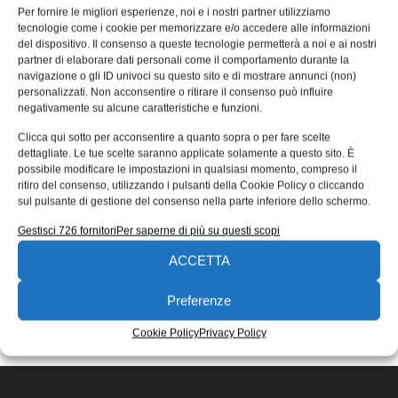
Industrie: “Porte aperte in
Per fornire le migliori esperienze, noi e i nostri partner utilizziamo
tecnologie come i cookie per memorizzare e/o accedere alle informazioni
sicurezza”
del dispositivo. Il consenso a queste tecnologie permetterà a noi e ai nostri
partner di elaborare dati personali come il comportamento durante la
Prima Industrie presenta una nuova iniziativa, chiamata
navigazione o gli ID univoci su questo sito e di mostrare annunci (non)
OPEN EXPERIENCE, che in Italia partirà nella settimana
personalizzati. Non acconsentire o ritirare il consenso può influire
fra il 24 e il 28 di maggio.
negativamente su alcune caratteristiche e funzioni.
Riccardo Fioretto
10/05/2021
Clicca qui sotto per acconsentire a quanto sopra o per fare scelte
EDICOLA WEB
dettagliate. Le tue scelte saranno applicate solamente a questo sito. È
possibile modificare le impostazioni in qualsiasi momento, compreso il
ritiro del consenso, utilizzando i pulsanti della Cookie Policy o cliccando
sul pulsante di gestione del consenso nella parte inferiore dello schermo.
Gestisci 726 fornitori
Per saperne di più su questi scopi
ACCETTA
ISCRIVITI ALLA NEWSLETTER
Preferenze
Cookie Policy
Privacy Policy