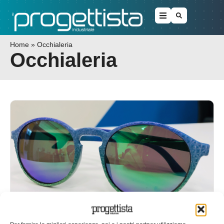
Home
»
Occhialeria
Occhialeria
Montature di occhiali stampate in