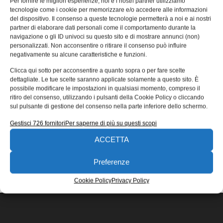
Per fornire le migliori esperienze, noi e i nostri partner utilizziamo
3D
tecnologie come i cookie per memorizzare e/o accedere alle informazioni
del dispositivo. Il consenso a queste tecnologie permetterà a noi e ai nostri
Elmec 3D vende alla C.G.5 di Longarone (BL) la
partner di elaborare dati personali come il comportamento durante la
stampante HP Jet Fusion 580 che permetterà di
navigazione o gli ID univoci su questo sito e di mostrare annunci (non)
personalizzare il mondo
personalizzati. Non acconsentire o ritirare il consenso può influire
negativamente su alcune caratteristiche e funzioni.
Riccardo Fioretto
26/01/2021
Clicca qui sotto per acconsentire a quanto sopra o per fare scelte
EDICOLA WEB
dettagliate. Le tue scelte saranno applicate solamente a questo sito. È
possibile modificare le impostazioni in qualsiasi momento, compreso il
ritiro del consenso, utilizzando i pulsanti della Cookie Policy o cliccando
sul pulsante di gestione del consenso nella parte inferiore dello schermo.
Gestisci 726 fornitori
Per saperne di più su questi scopi
ACCETTA
ISCRIVITI ALLA NEWSLETTER
Preferenze
Cookie Policy
Privacy Policy