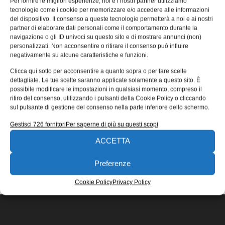
Per fornire le migliori esperienze, noi e i nostri partner utilizziamo
versione digitalizzata
tecnologie come i cookie per memorizzare e/o accedere alle informazioni
del dispositivo. Il consenso a queste tecnologie permetterà a noi e ai nostri
Sew-Eurodrive presenta i servomotori sincroni serie
partner di elaborare dati personali come il comportamento durante la
CM3C in una nuova versione digitalizzata, grazie a
navigazione o gli ID univoci su questo sito e di mostrare annunci (non)
encoder integrato con interfaccia Movilink DDI.
personalizzati. Non acconsentire o ritirare il consenso può influire
negativamente su alcune caratteristiche e funzioni.
Redazione
15/03/2021
Clicca qui sotto per acconsentire a quanto sopra o per fare scelte
EDICOLA WEB
dettagliate. Le tue scelte saranno applicate solamente a questo sito. È
possibile modificare le impostazioni in qualsiasi momento, compreso il
ritiro del consenso, utilizzando i pulsanti della Cookie Policy o cliccando
sul pulsante di gestione del consenso nella parte inferiore dello schermo.
Gestisci 726 fornitori
Per saperne di più su questi scopi
ACCETTA
ISCRIVITI ALLA NEWSLETTER
Preferenze
Cookie Policy
Privacy Policy