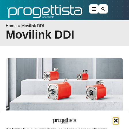
Home
»
Movilink DDI
Movilink DDI
Servomotori sincroni in nuova