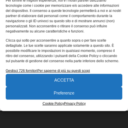
Per fornire le migliori esperienze, noi e i nostri partner utilizziamo
in ortopedia
tecnologie come i cookie per memorizzare e/o accedere alle informazioni
del dispositivo. Il consenso a queste tecnologie permetterà a noi e ai nostri
E’ in pratica un gesso 3D, si chiama “Gesso corteccia” ed
partner di elaborare dati personali come il comportamento durante la
è stato ideato dallo studente neozelandese Jake Evill che
navigazione o gli ID univoci su questo sito e di mostrare annunci (non)
si
personalizzati. Non acconsentire o ritirare il consenso può influire
negativamente su alcune caratteristiche e funzioni.
27/09/2016
Clicca qui sotto per acconsentire a quanto sopra o per fare scelte
EDICOLA WEB
dettagliate. Le tue scelte saranno applicate solamente a questo sito. È
possibile modificare le impostazioni in qualsiasi momento, compreso il
ritiro del consenso, utilizzando i pulsanti della Cookie Policy o cliccando
sul pulsante di gestione del consenso nella parte inferiore dello schermo.
Gestisci 726 fornitori
Per saperne di più su questi scopi
ACCETTA
ISCRIVITI ALLA NEWSLETTER
Preferenze
Cookie Policy
Privacy Policy