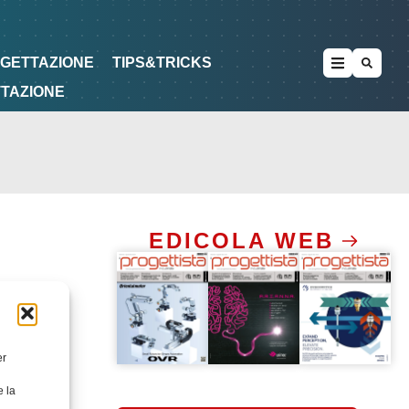
METODOLOGIE
DI PROGETTAZIONE
OGETTAZIONE
TIPS&TRICKS
TTAZIONE
EDICOLA WEB
er
e la