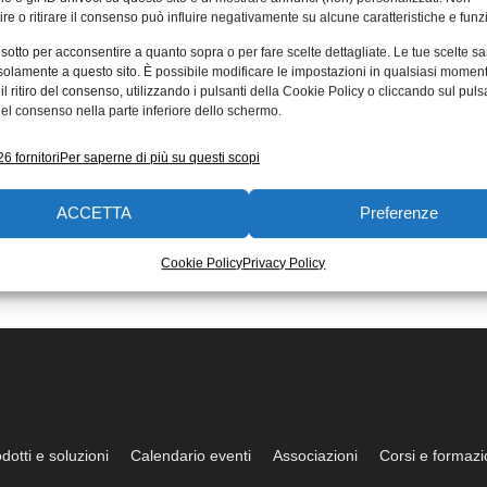
re o ritirare il consenso può influire negativamente su alcune caratteristiche e funzi
 sotto per acconsentire a quanto sopra o per fare scelte dettagliate. Le tue scelte s
solamente a questo sito. È possibile modificare le impostazioni in qualsiasi momen
l ritiro del consenso, utilizzando i pulsanti della Cookie Policy o cliccando sul puls
el consenso nella parte inferiore dello schermo.
6 fornitori
Per saperne di più su questi scopi
ACCETTA
Preferenze
Cookie Policy
Privacy Policy
dotti e soluzioni
Calendario eventi
Associazioni
Corsi e formaz