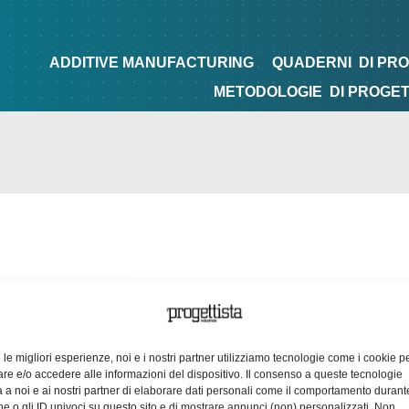
NG
QUADERNI
DI PROGETTAZIONE
TIPS&TRICKS
ADDITIVE MANUFACTURING
QUADERNI
DI PR
METODOLOGIE
DI PROGE
e le migliori esperienze, noi e i nostri partner utilizziamo tecnologie come i cookie p
e e/o accedere alle informazioni del dispositivo. Il consenso a queste tecnologie
 a noi e ai nostri partner di elaborare dati personali come il comportamento durant
e o gli ID univoci su questo sito e di mostrare annunci (non) personalizzati. Non