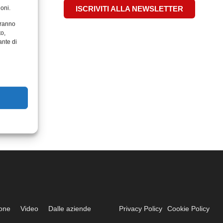
oni.
ISCRIVITI ALLA NEWSLETTER
aranno
to,
ante di
ione
Video
Dalle aziende
Privacy Policy
Cookie Policy