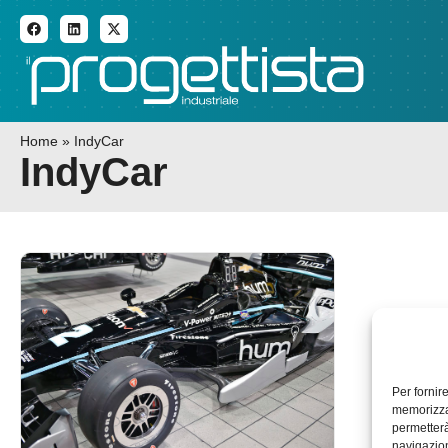
ADDITIVE MANUFACTURI
Home
»
IndyCar
IndyCar
Per fornir
memorizzar
permetterà
navigazion